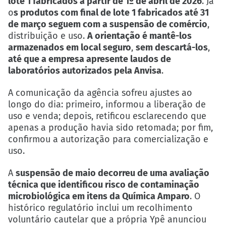
lote 1 fabricados a partir de 1º de abril de 2026
. Já
o
s produtos com final de lote 1 fabricados até 31
de março seguem com a suspensão de comércio
,
distribuição e uso.
A orientação é mantê-los
armazenados em local seguro
,
sem descartá-los
,
até que a empresa apresente laudos de
laboratórios autorizados pela Anvisa
.
A comunicação da agência sofreu ajustes ao
longo do dia: primeiro, informou a liberação de
uso e venda; depois, retificou esclarecendo que
apenas a produção havia sido retomada; por fim,
confirmou a autorização para comercialização e
uso.
A
suspensão de maio decorreu de uma avaliação
técnica que identificou risco de contaminação
microbiológica em itens da Química Amparo
. O
histórico regulatório inclui um recolhimento
voluntário cautelar que a própria Ypê anunciou