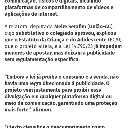
comunicação
,
físicos e digitais
,
incluindo
plataformas de compartilhamento de vídeos e
aplicações de internet
.
A relatora, deputada
Meire Serafim
(
União-AC
),
cujo
substitutivo o colegiado aprovou, explicou
que o Estatuto da Criança e do Adolescente
(ECA);
que o projeto altera, e a Lei 14.790/23
já impedem
menores de apostar, mas deixam a publicidade
sem regulamentação específica
.
“Embora a lei já proíba o consumo e a venda, não
havia uma regra direcionada à publicidade. O
projeto vem justamente para proibir essa
divulgação em qualquer plataforma digital ou
meio de comunicação, garantindo uma proteção
mais forte”, afirmou.
O
texto classifica o descumprimento como