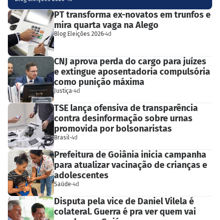
PT transforma ex-novatos em trunfos e
mira quarta vaga na Alego
Blog Eleições 2026
·
4d
CNJ aprova perda do cargo para juízes
e extingue aposentadoria compulsória
como punição máxima
Justiça
·
4d
TSE lança ofensiva de transparência
contra desinformação sobre urnas
promovida por bolsonaristas
Brasil
·
4d
Prefeitura de Goiânia inicia campanha
para atualizar vacinação de crianças e
adolescentes
Saúde
·
4d
Disputa pela vice de Daniel Vilela é
colateral. Guerra é pra ver quem vai