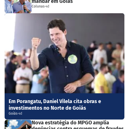
mandar em Goiás
Colunas
·
4d
Em Porangatu, Daniel Vilela cita obras e
investimentos no Norte de Goiás
Goiás
·
4d
Nova estratégia do MPGO amplia
denúncias contra esquemas de fraudes