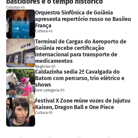
bastidores e o tempo histórico
Colunas
·
4h
Orquestra Sinfônica de Goiânia
apresenta repertório russo no Basileu
França
Cultura
·
4h
Terminal de Cargas do Aeroporto de
Goiânia recebe certificação
internacional para transporte de
medicamentos
Negócios
·
6h
Caldazinha sedia 2ª Cavalgada do
Batom com percurso, trio elétrico e
shows
Sem categoria
·
8h
Festival X Zone reúne vozes de Jujutsu
Kaisen, Dragon Ball e One Piece
Cultura
·
9h