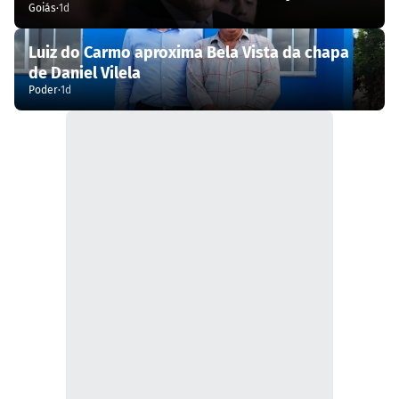
Goiás
·
1d
Luiz do Carmo aproxima Bela Vista da chapa
de Daniel Vilela
Poder
·
1d