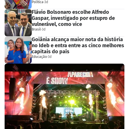
Política
·
3d
Flávio Bolsonaro escolhe Alfredo
Gaspar, investigado por estupro de
vulnerável, como vice
Brasil
·
3d
Goiânia alcança maior nota da história
no Ideb e entra entre as cinco melhores
capitais do país
Educação
·
3d