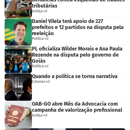
tributárias
Justiça
·
4d
Daniel Vilela terá apoio de 227
prefeitos e 12 partidos na disputa pela
reeleição
Política
·
4d
PL oficializa Wilder Morais e Ana Paula
Rezende na disputa pelo governo de
Goiás
Política
·
4d
Quando a política se torna narrativa
Colunas
·
4d
OAB-GO abre Mês da Advocacia com
campanha de valorização profissional
Justiça
·
4d