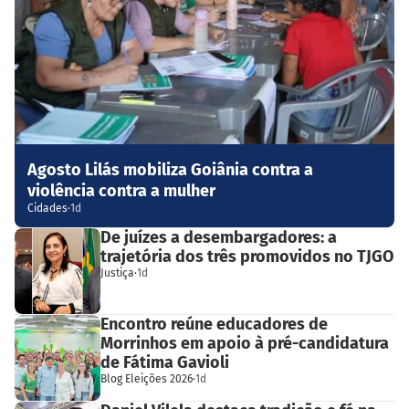
Agosto Lilás mobiliza Goiânia contra a
violência contra a mulher
Cidades
·
1d
De juízes a desembargadores: a
trajetória dos três promovidos no TJGO
Justiça
·
1d
Encontro reúne educadores de
Morrinhos em apoio à pré-candidatura
de Fátima Gavioli
Blog Eleições 2026
·
1d