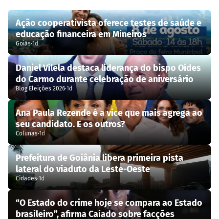
Ação cooperativista oferece testes de saúde e
educação financeira em Mineiros
Goiás
·
1d
Daniel Vilela destaca liderança do bispo Oídes
do Carmo durante celebração de aniversário
Blog Eleições 2026
·
1d
Ana Paula Rezende é a vice que mais agrega ao
seu candidato. E os outros?
Colunas
·
1d
Prefeitura de Goiânia libera primeira pista
lateral do viaduto da Leste-Oeste
Cidades
·
1d
“O Estado do crime hoje se compara ao Estado
brasileiro”, afirma Caiado sobre facções