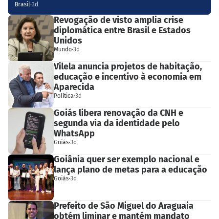
Brasil
·
3d
Revogação de visto amplia crise
diplomática entre Brasil e Estados
Unidos
Mundo
·
3d
Vilela anuncia projetos de habitação,
educação e incentivo à economia em
Aparecida
Política
·
3d
Goiás libera renovação da CNH e
segunda via da identidade pelo
WhatsApp
Goiás
·
3d
Goiânia quer ser exemplo nacional e
lança plano de metas para a educação
Goiás
·
3d
Prefeito de São Miguel do Araguaia
obtém liminar e mantém mandato