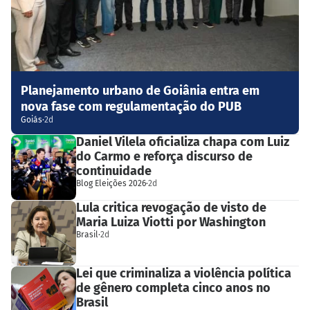
Planejamento urbano de Goiânia entra em
nova fase com regulamentação do PUB
Goiás
·
2d
Daniel Vilela oficializa chapa com Luiz
do Carmo e reforça discurso de
continuidade
Blog Eleições 2026
·
2d
Lula critica revogação de visto de
Maria Luiza Viotti por Washington
Brasil
·
2d
Lei que criminaliza a violência política
de gênero completa cinco anos no
Brasil