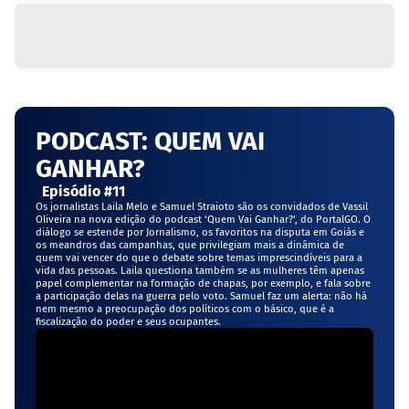
PODCAST: QUEM VAI
GANHAR?
Episódio #11
Os jornalistas Laila Melo e Samuel Straioto são os convidados de Vassil
Oliveira na nova edição do podcast ‘Quem Vai Ganhar?’, do PortalGO. O
diálogo se estende por Jornalismo, os favoritos na disputa em Goiás e
os meandros das campanhas, que privilegiam mais a dinâmica de
quem vai vencer do que o debate sobre temas imprescindíveis para a
vida das pessoas. Laila questiona também se as mulheres têm apenas
papel complementar na formação de chapas, por exemplo, e fala sobre
a participação delas na guerra pelo voto. Samuel faz um alerta: não há
nem mesmo a preocupação dos políticos com o básico, que é a
fiscalização do poder e seus ocupantes.