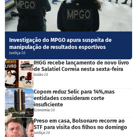
Investigação do MPGO apura suspeita de
manipulação de resultados esportivos
Justiça
·
2d
IHGG recebe lançamento de novo livro
de Salatiel Correia nesta sexta-feira
Goiás
·
2d
Copom reduz Selic para 14%,mas
entidades consideram corte
insuficiente
Economia
·
2d
Preso em casa, Bolsonaro recorre ao
STF para visita dos filhos no domingo
Justiça
·
2d