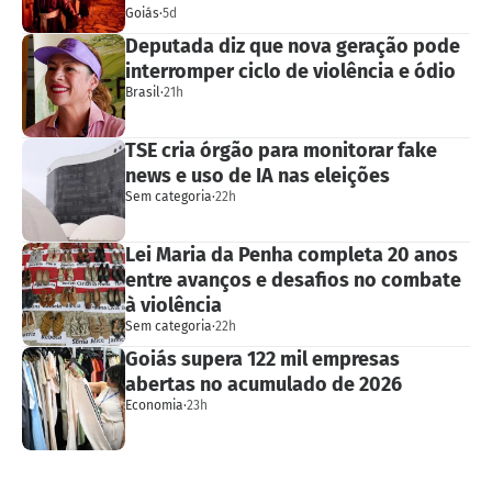
Goiás
·
5d
Deputada diz que nova geração pode
interromper ciclo de violência e ódio
Brasil
·
21h
TSE cria órgão para monitorar fake
news e uso de IA nas eleições
Sem categoria
·
22h
Lei Maria da Penha completa 20 anos
entre avanços e desafios no combate
à violência
Sem categoria
·
22h
Goiás supera 122 mil empresas
abertas no acumulado de 2026
Economia
·
23h