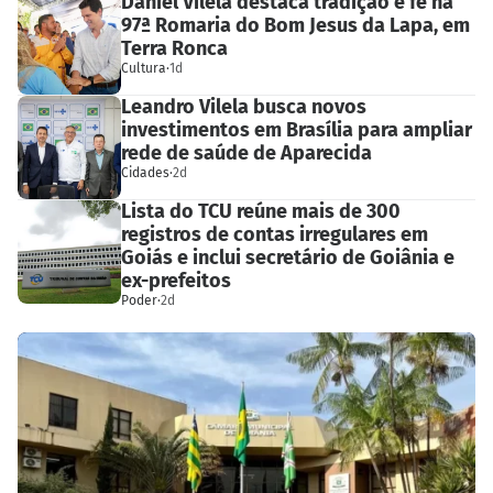
Daniel Vilela destaca tradição e fé na
97ª Romaria do Bom Jesus da Lapa, em
Terra Ronca
Cultura
·
1d
Leandro Vilela busca novos
investimentos em Brasília para ampliar
rede de saúde de Aparecida
Cidades
·
2d
Lista do TCU reúne mais de 300
registros de contas irregulares em
Goiás e inclui secretário de Goiânia e
ex-prefeitos
Poder
·
2d