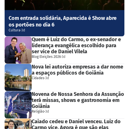
Com entrada solidária, Aparecida é Show abre
os portões no dia 6
Cultura
·
3d
Quem é Luiz do Carmo, o ex-senador e
liderança evangélica escolhido para
ser vice de Daniel Vilela
Blog Eleições 2026
·
3d
Nova lei autoriza empresas a dar nome
a espaços públicos de Goiânia
Cidades
·
3d
Novena de Nossa Senhora da Assunção
terá missas, shows e gastronomia em
Goiânia
Religião
·
3d
Caiado cedeu e Daniel venceu. Luiz do
Carmo vice. Agora é que são elas