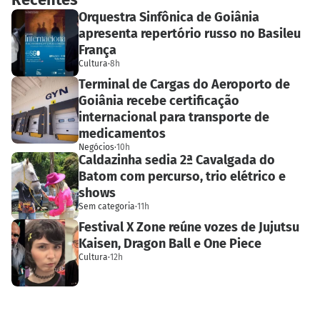
Orquestra Sinfônica de Goiânia
apresenta repertório russo no Basileu
França
Cultura
·
8h
Terminal de Cargas do Aeroporto de
Goiânia recebe certificação
internacional para transporte de
medicamentos
Negócios
·
10h
Caldazinha sedia 2ª Cavalgada do
Batom com percurso, trio elétrico e
shows
Sem categoria
·
11h
Festival X Zone reúne vozes de Jujutsu
Kaisen, Dragon Ball e One Piece
Cultura
·
12h