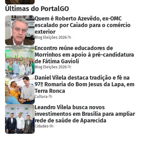
Últimas do PortalGO
Quem é Roberto Azevêdo, ex-OMC
escalado por Caiado para o comércio
exterior
Blog Eleições 2026
·
7h
Encontro reúne educadores de
Morrinhos em apoio à pré-candidatura
de Fátima Gavioli
Blog Eleições 2026
·
7h
Daniel Vilela destaca tradição e fé na
97ª Romaria do Bom Jesus da Lapa, em
Terra Ronca
Cultura
·
7h
Leandro Vilela busca novos
investimentos em Brasília para ampliar
rede de saúde de Aparecida
Cidades
·
9h