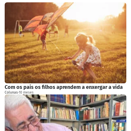
Com os pais os filhos aprendem a enxergar a vida
Colunas
·
10 meses