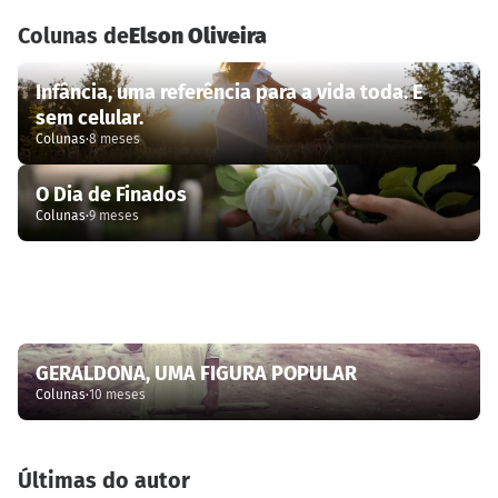
Colunas de
Elson Oliveira
Infância, uma referência para a vida toda. E
sem celular.
Colunas
·
8 meses
O Dia de Finados
Colunas
·
9 meses
O feriado em homenagem à padroeira do Brasil
e o dia da criança
Colunas
·
9 meses
GERALDONA, UMA FIGURA POPULAR
Colunas
·
10 meses
Últimas do autor