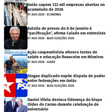
Goiás supera 122 mil empresas abertas no
acumulado de 2026
07 AGO 2026 · ECONOMIA
Anistia de presos do 8 de janeiro é
“pacificação”, afirma Caiado em entrevista
07 AGO 2026 · BLOG ELEIÇÕES 2026
Ação cooperativista oferece testes de
saúde e educação financeira em Mineiros
07 AGO 2026 · GOIÁS
Slogan duplicado expõe disputa de poder
entre federações em Goiás
07 AGO 2026 · BLOG ELEIÇÕES 2026
Daniel Vilela destaca liderança do bispo
Oídes do Carmo durante celebração de
aniversário