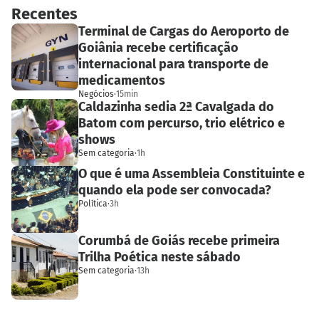
Recentes
Terminal de Cargas do Aeroporto de
Goiânia recebe certificação
internacional para transporte de
medicamentos
Negócios
·
15min
Caldazinha sedia 2ª Cavalgada do
Batom com percurso, trio elétrico e
shows
Sem categoria
·
1h
O que é uma Assembleia Constituinte e
quando ela pode ser convocada?
Política
·
3h
Corumbá de Goiás recebe primeira
Trilha Poética neste sábado
Sem categoria
·
13h