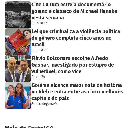
Cine Cultura estreia documentário
goiano e clássico de Michael Haneke
nesta semana
Cultura
·
1h
Lei que criminaliza a violência política
de gênero completa cinco anos no
Brasil
Política
·
7h
Flávio Bolsonaro escolhe Alfredo
Gaspar, investigado por estupro de
vulnerável, como vice
Brasil
·
7h
Goiânia alcança maior nota da história
no Ideb e entra entre as cinco melhores
capitais do país
Sem categoria
·
9h