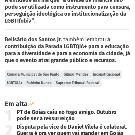
A entidade afirma que “a defesa da infância não
pode ser utilizada como instrumento para censura,
perseguição ideológica ou institucionalização da
LGBTIfobia”.
Belisário dos Santos Jr.
também lembrou
a
contribuição da Parada LGBTQIA+ para a educação
para a diversidade e para a economia da cidade
,
já
que o evento atrai grande público e recursos
.
Câmara Municipal de São Paulo
Gilmar Mendes
Inconstitucional
LGBTQIA+
Rubinho Nunes
Supremo Tribunal Federal
Em alta
1
PT de Goiás caiu no fogo amigo. Outubro
pode ser a ressurreição
2
Disputa pela vice de Daniel Vilela é colateral.
Guerra é pra ver quem vai mandar em Goiás