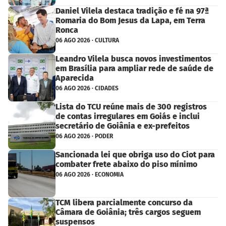
Daniel Vilela destaca tradição e fé na 97ª
Romaria do Bom Jesus da Lapa, em Terra
Ronca
06 AGO 2026 · CULTURA
Leandro Vilela busca novos investimentos
em Brasília para ampliar rede de saúde de
Aparecida
06 AGO 2026 · CIDADES
Lista do TCU reúne mais de 300 registros
de contas irregulares em Goiás e inclui
secretário de Goiânia e ex-prefeitos
06 AGO 2026 · PODER
Sancionada lei que obriga uso do Ciot para
combater frete abaixo do piso mínimo
06 AGO 2026 · ECONOMIA
TCM libera parcialmente concurso da
Câmara de Goiânia; três cargos seguem
suspensos