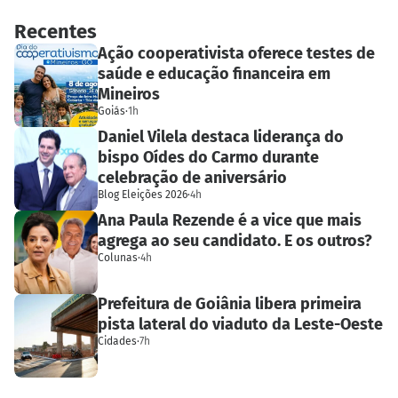
Recentes
Ação cooperativista oferece testes de
saúde e educação financeira em
Mineiros
Goiás
·
1h
Daniel Vilela destaca liderança do
bispo Oídes do Carmo durante
celebração de aniversário
Blog Eleições 2026
·
4h
Ana Paula Rezende é a vice que mais
agrega ao seu candidato. E os outros?
Colunas
·
4h
Prefeitura de Goiânia libera primeira
pista lateral do viaduto da Leste-Oeste
Cidades
·
7h