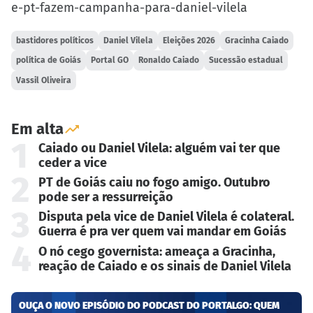
e-pt-fazem-campanha-para-daniel-vilela
bastidores políticos
Daniel Vilela
Eleições 2026
Gracinha Caiado
política de Goiás
Portal GO
Ronaldo Caiado
Sucessão estadual
Vassil Oliveira
Em alta
1
Caiado ou Daniel Vilela: alguém vai ter que
ceder a vice
2
PT de Goiás caiu no fogo amigo. Outubro
pode ser a ressurreição
3
Disputa pela vice de Daniel Vilela é colateral.
Guerra é pra ver quem vai mandar em Goiás
4
O nó cego governista: ameaça a Gracinha,
reação de Caiado e os sinais de Daniel Vilela
OUÇA O NOVO EPISÓDIO DO PODCAST DO PORTALGO: QUEM