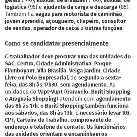
logística
(95) e
ajudante de carga e descarga
(85).
Também há
vagas para motorista de caminhão
,
jovem aprendiz
,
açougueiro
,
chapeiro
,
consultor
de vendas
,
operador de caixa
e
outras funções
.
Como se candidatar presencialmente
O
trabalhador deve procurar uma das unidades do
SAC
;
Centro, Cidade Administrativa
,
Parque
Flamboyant
,
Vila Brasília
,
Veiga Jardim
,
Cidade
Livre ou Polo Empresarial,
de
segunda a sexta-
feira, das 8h às 17h30
,
sem agendamento
. As
unidades do
Vapt-Vupt
(
Garavelo
,
Buriti Shopping
e Araguaia Shopping
) atendem com
agendamento
das 8h às 17h
;
o Buriti Shopping também funciona
aos sábados, das 8h às 13h
. É
necessário levar RG,
CPF
,
Carteira de Trabalho
,
comprovante de
endereço e telefone de contato
.
Os funcionários
das unidades orientam e encaminham os