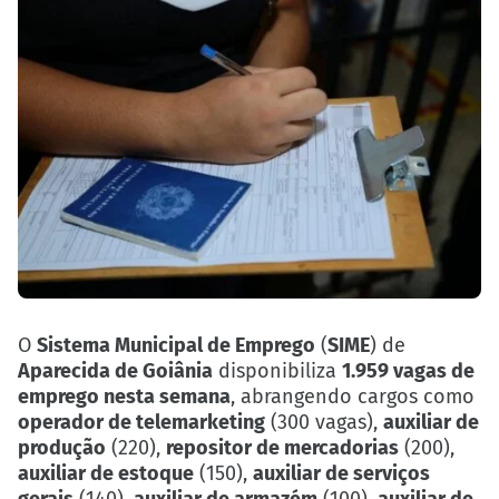
O
Sistema Municipal de Emprego
(
SIME
) de
Aparecida de Goiânia
disponibiliza
1.959 vagas de
emprego nesta semana
, abrangendo cargos como
operador de telemarketing
(300 vagas),
auxiliar de
produção
(220),
repositor de mercadorias
(200),
auxiliar de estoque
(150),
auxiliar de serviços
gerais
(140),
auxiliar de armazém
(100),
auxiliar de