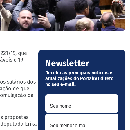
221/19, que
áveis e 19
Newsletter
Receba as principais notícias e
atualizações do PortalGO direto
os salários dos
no seu e-mail.
dação de que
promulgação da
Seu nome
Seu melhor e-mail
as propostas
a deputada Erika