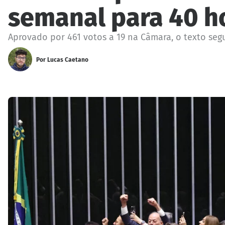
semanal para 40 h
Aprovado por 461 votos a 19 na Câmara, o texto se
Por
Lucas Caetano