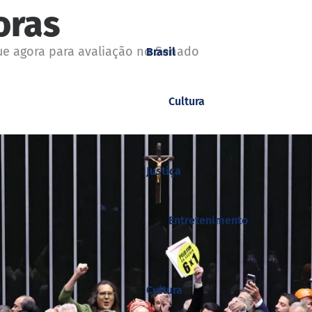
oras
gue agora para avaliação no Senado
Brasil
Cultura
Justiça
Entretenimento
Cultura