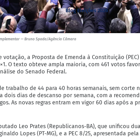
Blog Eleições 2026
i complementar — Bruno Spada/Agência Câmara
 votação, a Proposta de Emenda à Constituição (PEC) 
×1. O texto obteve ampla maioria, com 461 votos favor
análise do Senado Federal.
 trabalho de 44 para 40 horas semanais, sem corte n
to a dois dias de descanso por semana, com a recomen
gos. As novas regras entram em vigor 60 dias após a 
eputado Leo Prates (Republicanos-BA), que unificou du
ginaldo Lopes (PT-MG), e a PEC 8/25, apresentada pel