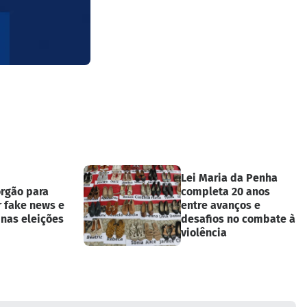
Lei Maria da Penha
órgão para
completa 20 anos
r fake news e
entre avanços e
 nas eleições
desafios no combate à
violência