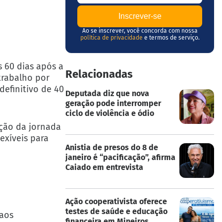
Ao se inscrever, você concorda com nossa
política de privacidade
e termos de serviço.
s 60 dias após a
Relacionadas
trabalho por
definitivo de 40
Deputada diz que nova
geração pode interromper
ciclo de violência e ódio
ação da jornada
exíveis para
Anistia de presos do 8 de
janeiro é “pacificação”, afirma
Caiado em entrevista
Ação cooperativista oferece
testes de saúde e educação
 aos
financeira em Mineiros