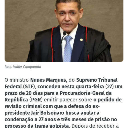
Foto: Valter Campanato
O ministro
Nunes Marques
, do
Supremo Tribunal
Federal
(
STF
),
concedeu nesta quarta-feira
(
27
)
um
prazo de 20 dias para a Procuradoria-Geral da
República
(
PGR
) emitir parecer sobre
o pedido de
revisão criminal com que a defesa do ex-
presidente Jair Bolsonaro busca anular a
condenação a 27 anos e três meses de prisão no
processo da trama golpista
. Depois de receber a