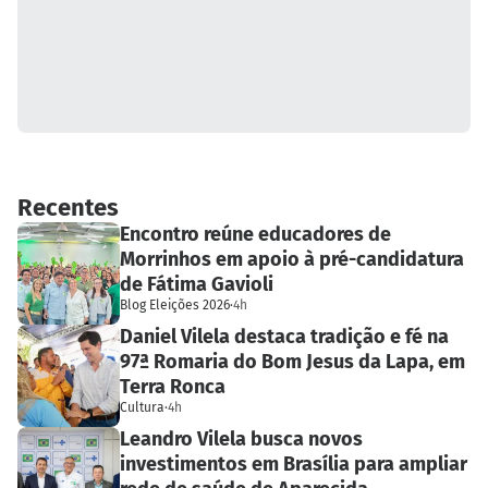
Recentes
Encontro reúne educadores de
Morrinhos em apoio à pré-candidatura
de Fátima Gavioli
Blog Eleições 2026
·
4h
Daniel Vilela destaca tradição e fé na
97ª Romaria do Bom Jesus da Lapa, em
Terra Ronca
Cultura
·
4h
Leandro Vilela busca novos
investimentos em Brasília para ampliar