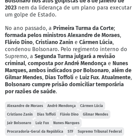
Bolsonaro nos atos golpistas de 8 de janeiro de
2023
nem da liderança de um plano para executar
um golpe de Estado.
No ano passado, a
Primeira Turma da Corte
;
formada pelos ministros Alexandre de Moraes
,
Flávio Dino
,
Cristiano Zanin
e
Cármen Lúcia
,
condenou Bolsonaro. Pelo regimento interno do
Supremo, a
Segunda Turma julgará a revisão
criminal
,
composta por André Mendonça
e
Nunes
Marques, ambos indicados por Bolsonaro
,
além de
Gilmar Mendes
,
Dias Toffoli
e
Luiz Fux
.
Atualmente
,
Bolsonaro cumpre prisão domiciliar temporária
por razões de saúde
.
Alexandre de Moraes
André Mendonça
Cármen Lúcia
Cristiano Zanin
Dias Toffoli
Flávio Dino
Gilmar Mendes
Jair Bolsonaro
Luiz Fux
Nunes Marques
Procuradoria-Geral da República
STF
Supremo Tribunal Federal