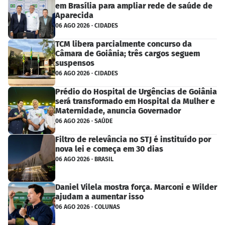
em Brasília para ampliar rede de saúde de
Aparecida
06 AGO 2026 · CIDADES
TCM libera parcialmente concurso da
Câmara de Goiânia; três cargos seguem
suspensos
06 AGO 2026 · CIDADES
Prédio do Hospital de Urgências de Goiânia
será transformado em Hospital da Mulher e
Maternidade, anuncia Governador
06 AGO 2026 · SAÚDE
Filtro de relevância no STJ é instituído por
nova lei e começa em 30 dias
06 AGO 2026 · BRASIL
Daniel Vilela mostra força. Marconi e Wilder
ajudam a aumentar isso
06 AGO 2026 · COLUNAS