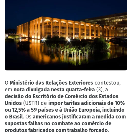
O
Ministério das Relações Exteriores
contestou,
em
nota divulgada nesta quarta-feira
(3), a
decisão do Escritório de Comércio dos Estados
Unidos
(USTR) de
impor tarifas adicionais de 10%
ou 12,5% a 59 países e à União Europeia, incluindo
o Brasil
. Os
americanos justificaram a medida com
supostas falhas no combate ao comércio de
produtos fabricados com trabalho forçado
,