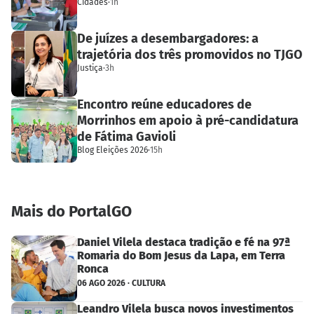
Cidades
·
1h
De juízes a desembargadores: a
trajetória dos três promovidos no TJGO
Justiça
·
3h
Encontro reúne educadores de
Morrinhos em apoio à pré-candidatura
de Fátima Gavioli
Blog Eleições 2026
·
15h
Mais do PortalGO
Daniel Vilela destaca tradição e fé na 97ª
Romaria do Bom Jesus da Lapa, em Terra
Ronca
06 AGO 2026 · CULTURA
Leandro Vilela busca novos investimentos