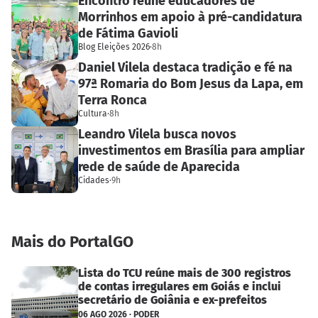
Encontro reúne educadores de
Morrinhos em apoio à pré-candidatura
de Fátima Gavioli
Blog Eleições 2026
·
8h
Daniel Vilela destaca tradição e fé na
97ª Romaria do Bom Jesus da Lapa, em
Terra Ronca
Cultura
·
8h
Leandro Vilela busca novos
investimentos em Brasília para ampliar
rede de saúde de Aparecida
Cidades
·
9h
Mais do PortalGO
Lista do TCU reúne mais de 300 registros
de contas irregulares em Goiás e inclui
secretário de Goiânia e ex-prefeitos
06 AGO 2026 · PODER