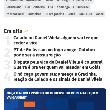
Athletico-PR
Atlético-MG
Bahia
Botafogo
Copa do Brasil
Corinthians
CRB
cruzeiro
CSA
flamengo
Fluminense
Internacional
Palmeiras
RB Bragantino
Retrô
São Paulo
Vasco
Em alta
1
Caiado ou Daniel Vilela: alguém vai ter que
ceder a vice
2
PT de Goiás caiu no fogo amigo. Outubro
pode ser a ressurreição
3
Disputa pela vice de Daniel Vilela é colateral.
Guerra é pra ver quem vai mandar em Goiás
4
O nó cego governista: ameaça a Gracinha,
reação de Caiado e os sinais de Daniel Vilela
OUÇA O NOVO EPISÓDIO DO PODCAST DO PORTALGO: QUEM
VAI GANHAR?