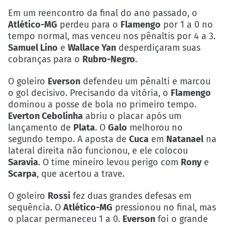
Em um reencontro da final do ano passado, o
Atlético-MG
perdeu para o
Flamengo
por 1 a 0 no
tempo normal, mas venceu nos pênaltis por 4 a 3.
Samuel Lino
e
Wallace Yan
desperdiçaram suas
cobranças para o
Rubro-Negro
.
O goleiro
Everson
defendeu um pênalti e marcou
o gol decisivo. Precisando da vitória, o
Flamengo
dominou a posse de bola no primeiro tempo.
Everton Cebolinha
abriu o placar após um
lançamento de
Plata
. O
Galo
melhorou no
segundo tempo. A aposta de
Cuca
em
Natanael
na
lateral direita não funcionou, e ele colocou
Saravia
. O time mineiro levou perigo com
Rony
e
Scarpa
, que acertou a trave.
O goleiro
Rossi
fez duas grandes defesas em
sequência. O
Atlético-MG
pressionou no final, mas
o placar permaneceu 1 a 0.
Everson
foi o grande