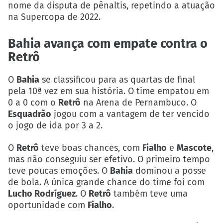
nome da disputa de pênaltis, repetindo a atuação
na Supercopa de 2022.
Bahia avança com empate contra o
Retrô
O
Bahia
se classificou para as quartas de final
pela 10ª vez em sua história. O time empatou em
0 a 0 com o
Retrô
na Arena de Pernambuco. O
Esquadrão
jogou com a vantagem de ter vencido
o jogo de ida por 3 a 2.
O
Retrô
teve boas chances, com
Fialho
e
Mascote
,
mas não conseguiu ser efetivo. O primeiro tempo
teve poucas emoções. O
Bahia
dominou a posse
de bola. A única grande chance do time foi com
Lucho Rodríguez
. O
Retrô
também teve uma
oportunidade com
Fialho
.