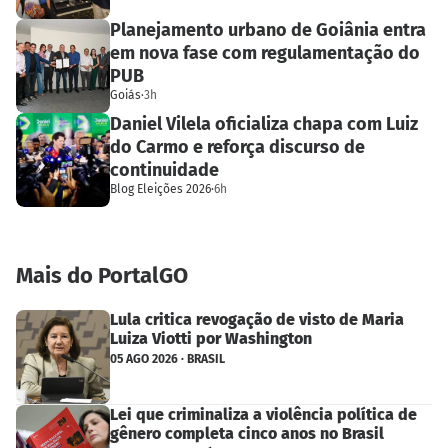
Planejamento urbano de Goiânia entra
em nova fase com regulamentação do
PUB
Goiás
·
3h
Daniel Vilela oficializa chapa com Luiz
do Carmo e reforça discurso de
continuidade
Blog Eleições 2026
·
6h
Mais do PortalGO
Lula critica revogação de visto de Maria
Luiza Viotti por Washington
05 AGO 2026 · BRASIL
Lei que criminaliza a violência política de
gênero completa cinco anos no Brasil