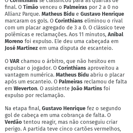
O
Corinthians
se classificou para as quartas de
final. O
Timão
venceu o
Palmeiras
por 2 a 0 no
Allianz Parque.
Matheus Bidu
e
Gustavo Henrique
marcaram os gols. O
Corinthians
eliminou o rival
com um placar agregado de 3 a 0. O clássico teve
polêmicas e reclamações. Aos 11 minutos,
Aníbal
Moreno
foi expulso. Ele deu uma cabeçada em
José Martínez
em uma disputa de escanteio.
O
VAR
chamou o árbitro, que não hesitou em
expulsar o jogador. O
Corinthians
aproveitou a
vantagem numérica.
Matheus Bidu
abriu o placar
após um escanteio. O
Palmeiras
reclamou de falta
em
Weverton
. O assistente
João Martins
foi
expulso por reclamação.
Na etapa final,
Gustavo Henrique
fez o segundo
gol de cabeça em uma cobrança de falta. O
Verdão
tentou reagir, mas não conseguiu criar
perigo. A partida teve cinco cartões vermelhos,