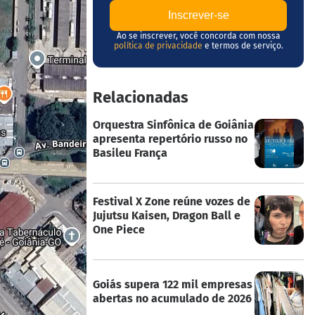
Ao se inscrever, você concorda com nossa
política de privacidade
e termos de serviço.
Relacionadas
Orquestra Sinfônica de Goiânia
apresenta repertório russo no
Basileu França
Festival X Zone reúne vozes de
Jujutsu Kaisen, Dragon Ball e
One Piece
Goiás supera 122 mil empresas
abertas no acumulado de 2026