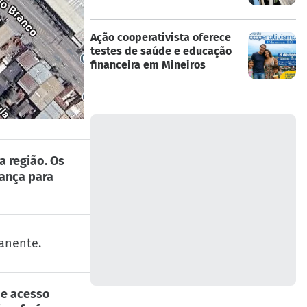
Ação cooperativista oferece
testes de saúde e educação
financeira em Mineiros
 região. Os
rança para
anente.
 e acesso