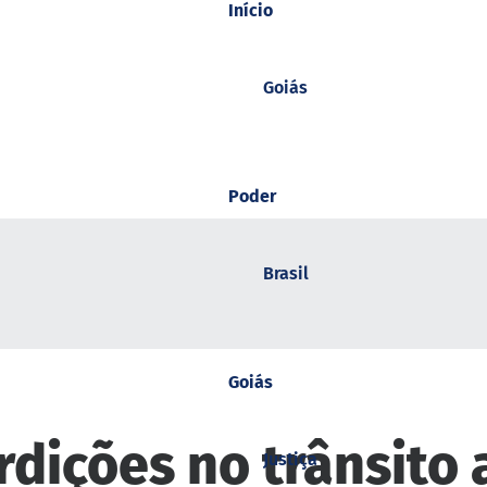
Início
Goiás
Poder
Brasil
Goiás
dições no trânsito a
Justiça