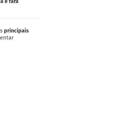
a e fará
os
principais
ientar