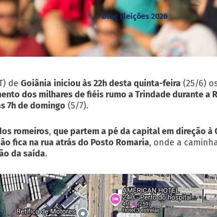
Blog Eleições 2026
T) de
Goiânia
iniciou às 22h desta quinta-feira
(25/6) o
nto dos milhares de fiéis rumo a Trindade durante a 
as 7h de domingo
(5/7).
 dos romeiros
,
que partem a pé da capital em direção à
ão fica na rua atrás do Posto Romaria
, onde a caminh
ção da saída
.