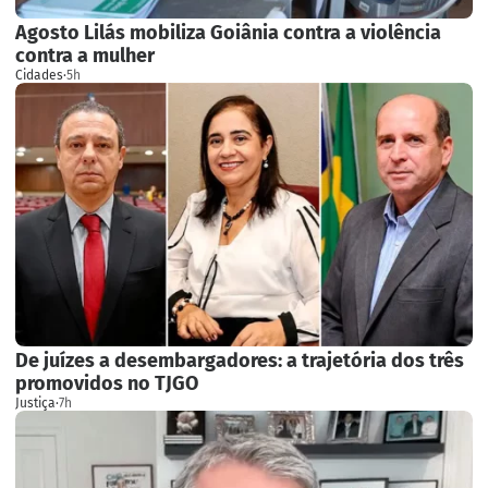
Agosto Lilás mobiliza Goiânia contra a violência
contra a mulher
Cidades
·
5h
De juízes a desembargadores: a trajetória dos três
promovidos no TJGO
Justiça
·
7h