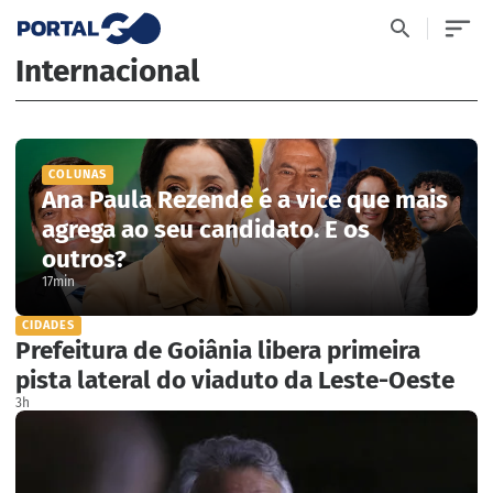
Internacional
COLUNAS
Ana Paula Rezende é a vice que mais
agrega ao seu candidato. E os
outros?
17min
CIDADES
Prefeitura de Goiânia libera primeira
pista lateral do viaduto da Leste-Oeste
3h