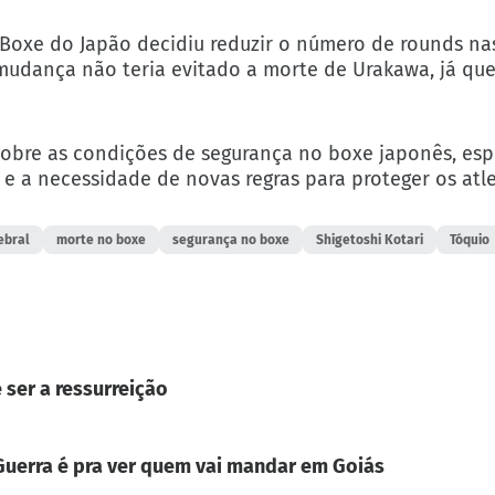
 Boxe do Japão decidiu reduzir o número de rounds nas
 mudança não teria evitado a morte de Urakawa, já que
sobre as condições de segurança no boxe japonês, es
 e a necessidade de novas regras para proteger os atle
ebral
morte no boxe
segurança no boxe
Shigetoshi Kotari
Tóquio
 ser a ressurreição
. Guerra é pra ver quem vai mandar em Goiás