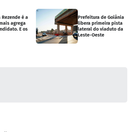
a Rezende é a
Prefeitura de Goiânia
 mais agrega
libera primeira pista
ndidato. E os
lateral do viaduto da
Leste-Oeste