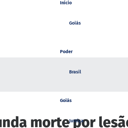
Início
Goiás
Poder
Brasil
Goiás
unda morte por lesã
Justiça