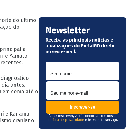
noite do último
mação do
Newsletter
Receba as principais notícias e
atualizações do PortalGO direto
principal a
no seu e-mail.
ari e Yamato
 recentes.
Seu nome
 diagnóstico
Seu melhor e-mail
dia antes.
u em coma até o
chi e Kanamu
Ao se inscrever, você concorda com nossa
tismo craniano
política de privacidade
e termos de serviço.