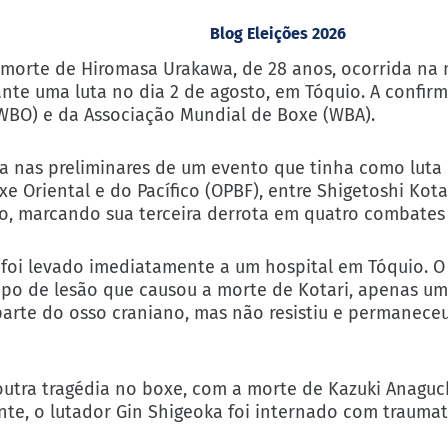
Blog Eleições 2026
morte de Hiromasa Urakawa, de 28 anos, ocorrida na 
ante uma luta no dia 2 de agosto, em Tóquio. A confir
WBO) e da Associação Mundial de Boxe (WBA).
ava nas preliminares de um evento que tinha como luta 
 Oriental e do Pacífico (OPBF), entre Shigetoshi Kot
to, marcando sua terceira derrota em quatro combates
e foi levado imediatamente a um hospital em Tóquio. O
o de lesão que causou a morte de Kotari, apenas um 
arte do osso craniano, mas não resistiu e permanece
o outra tragédia no boxe, com a morte de Kazuki Anagu
te, o lutador Gin Shigeoka foi internado com trauma