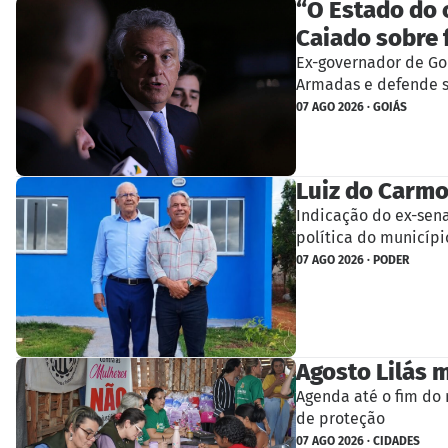
“O Estado do 
Caiado sobre 
Ex-governador de Goi
Armadas e defende s
07 AGO 2026 · GOIÁS
Luiz do Carmo
Indicação do ex-sena
política do municípi
07 AGO 2026 · PODER
Agosto Lilás m
Agenda até o fim do 
de proteção
07 AGO 2026 · CIDADES