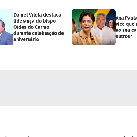
Daniel Vilela destaca
Ana Paul
liderança do bispo
vice que
Oídes do Carmo
ao seu ca
durante celebração de
outros?
aniversário