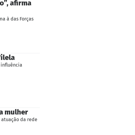
o”, afirma
ma à das Forças
ilela
influência
 a mulher
e atuação da rede