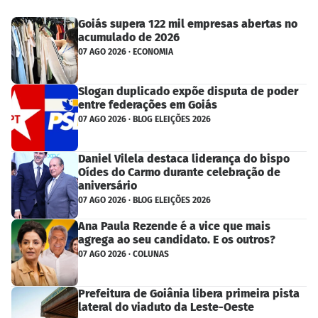
Goiás supera 122 mil empresas abertas no
acumulado de 2026
07 AGO 2026 · ECONOMIA
Slogan duplicado expõe disputa de poder
entre federações em Goiás
07 AGO 2026 · BLOG ELEIÇÕES 2026
Daniel Vilela destaca liderança do bispo
Oídes do Carmo durante celebração de
aniversário
07 AGO 2026 · BLOG ELEIÇÕES 2026
Ana Paula Rezende é a vice que mais
agrega ao seu candidato. E os outros?
07 AGO 2026 · COLUNAS
Prefeitura de Goiânia libera primeira pista
lateral do viaduto da Leste-Oeste