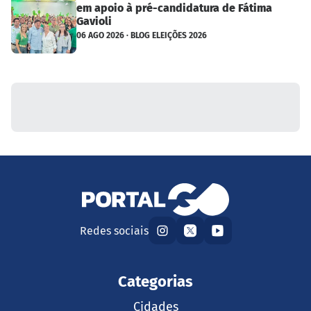
em apoio à pré-candidatura de Fátima
Gavioli
06 AGO 2026 · BLOG ELEIÇÕES 2026
Redes sociais
Categorias
Cidades