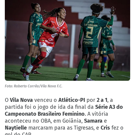
Foto: Roberto Corrêa/Vila Nova F.C.
O
Vila Nova
venceu o
Atlético-PI
por
2 a 1
, a
partida foi o jogo de ida da final da
Série A3 do
Campeonato Brasileiro Feminino
. A vitória
aconteceu no OBA, em Goiânia,
Samara
e
Naytielle
marcaram para as Tigresas, e
Cris
fez o
gol do CAP.