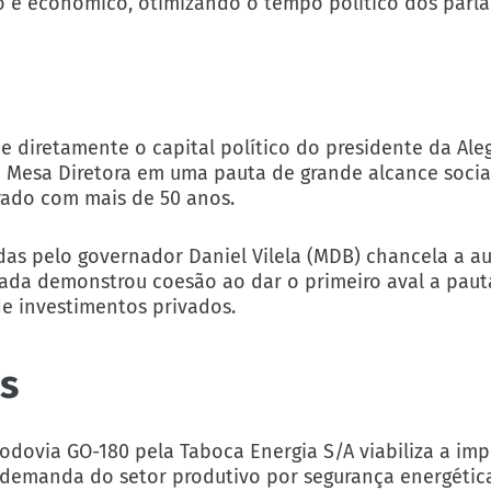
co e econômico, otimizando o tempo político dos parl
ce diretamente o capital político do presidente da Ale
 Mesa Diretora em uma pauta de grande alcance socia
orado com mais de 50 anos.
das pelo governador Daniel Vilela (MDB) chancela a a
aliada demonstrou coesão ao dar o primeiro aval a pau
de investimentos privados.
s
odovia GO-180 pela Taboca Energia S/A viabiliza a im
 demanda do setor produtivo por segurança energétic