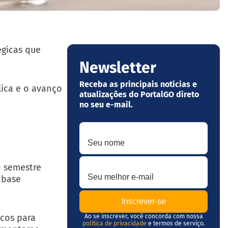
égicas que
Newsletter
Receba as principais notícias e
lica e o avanço
atualizações do PortalGO direto
no seu e-mail.
Seu nome
Seu melhor e-mail
 semestre
a base
icos para
Ao se inscrever, você concorda com nossa
política de privacidade
e termos de serviço.