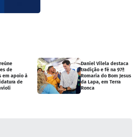
 reúne
Daniel Vilela destaca
es de
tradição e fé na 97ª
s em apoio à
Romaria do Bom Jesus
idatura de
da Lapa, em Terra
violi
Ronca