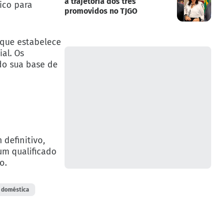
a trajetória dos três
lico para
promovidos no TJGO
o que estabelece
al. Os
do sua base de
definitivo,
um qualificado
o.
a doméstica