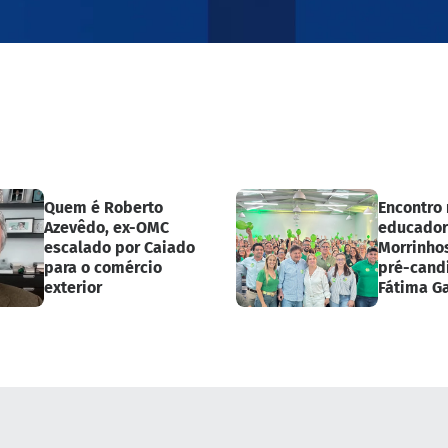
Quem é Roberto
Encontro
Azevêdo, ex-OMC
educador
escalado por Caiado
Morrinho
para o comércio
pré-cand
exterior
Fátima Ga