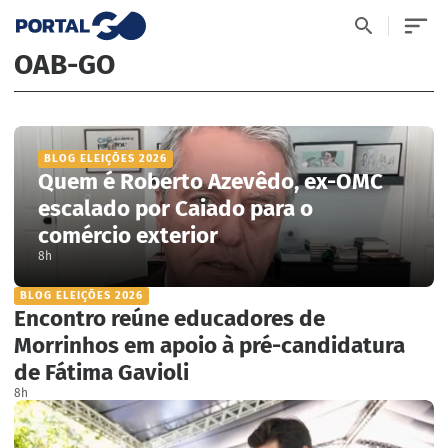
OAB-GO
BLOG ELEIÇÕES 2026
Quem é Roberto Azevêdo, ex-OMC
escalado por Caiado para o
comércio exterior
8h
BLOG ELEIÇÕES 2026
Encontro reúne educadores de
Morrinhos em apoio à pré-candidatura
de Fátima Gavioli
8h