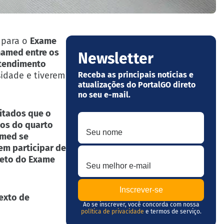
s para o
Exame
named entre os
Newsletter
atendimento
sidade e tiverem
Receba as principais notícias e
atualizações do PortalGO direto
no seu e-mail.
litados que o
Seu nome
nos do quarto
amed se
m participar de
Seu melhor e-mail
ireto do Exame
exto de
Ao se inscrever, você concorda com nossa
política de privacidade
e termos de serviço.