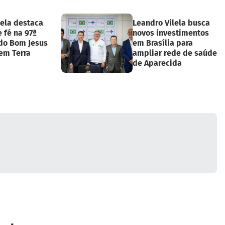
lela destaca
Leandro Vilela busca
e fé na 97ª
novos investimentos
do Bom Jesus
em Brasília para
em Terra
ampliar rede de saúde
de Aparecida