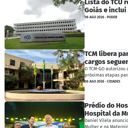
Lista do TCU 
Goiás e inclui
06 AGO 2026 · PODER
TCM libera pa
cargos segue
O TCM-GO autorizou 
próximas etapas par
06 AGO 2026 · CIDADES
Prédio do Hos
Hospital da M
Daniel Vilela anunci
Mulher e na Materni