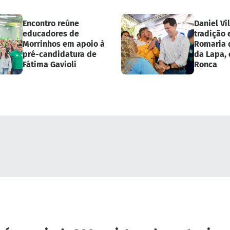
Encontro reúne
Daniel Vi
educadores de
tradição 
Morrinhos em apoio à
Romaria 
pré-candidatura de
da Lapa, 
Fátima Gavioli
Ronca