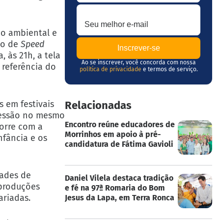
Seu melhor e-mail
ão ambiental e
ção de
Speed
 às 21h, a tela
Ao se inscrever, você concorda com nossa
 referência do
política de privacidade
e termos de serviço.
 em festivais
Relacionadas
essão no mesmo
Encontro reúne educadores de
corre com a
Morrinhos em apoio à pré-
nfância e os
candidatura de Fátima Gavioli
dades de
Daniel Vilela destaca tradição
 produções
e fé na 97ª Romaria do Bom
ariadas.
Jesus da Lapa, em Terra Ronca