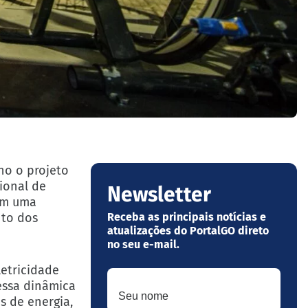
nho o projeto
cional de
Newsletter
com uma
nto dos
Receba as principais notícias e
atualizações do PortalGO direto
no seu e-mail.
letricidade
Seu nome
essa dinâmica
s de energia,