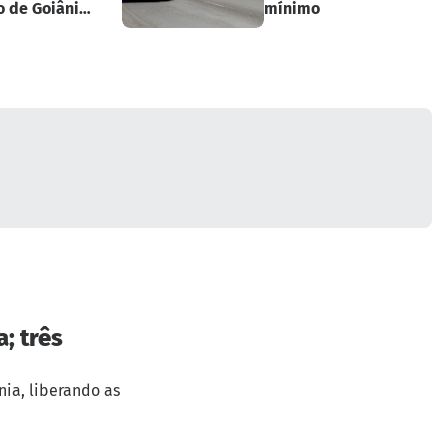
o de Goiânia
mínimo
eitos
; três
ia, liberando as