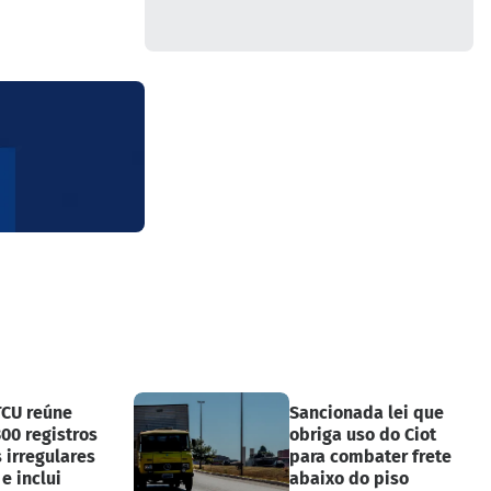
TCU reúne
Sancionada lei que
00 registros
obriga uso do Ciot
 irregulares
para combater frete
e inclui
abaixo do piso