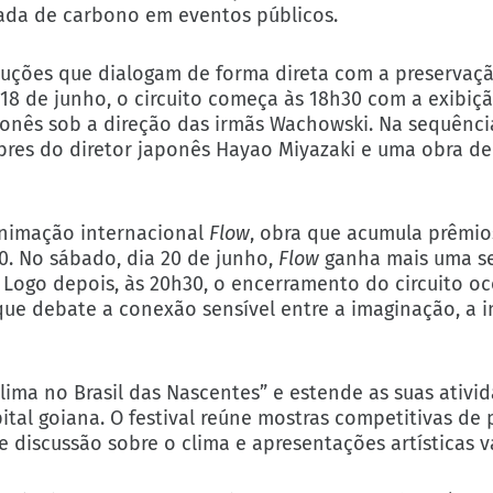
ada de carbono em eventos públicos.
duções que dialogam de forma direta com a preservaç
a 18 de junho, o circuito começa às 18h30 com a exibi
ponês sob a direção das irmãs Wachowski. Na sequência,
bres do diretor japonês Hayao Miyazaki e uma obra de
 animação internacional
Flow
, obra que acumula prêmios
0. No sábado, dia 20 de junho,
Flow
ganha mais uma s
Logo depois, às 20h30, o encerramento do circuito o
que debate a conexão sensível entre a imaginação, a i
Clima no Brasil das Nascentes” e estende as suas ativi
ital goiana. O festival reúne mostras competitivas de
de discussão sobre o clima e apresentações artísticas v