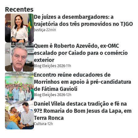
Recentes
De juízes a desembargadores: a
trajetória dos três promovidos no TJGO
Justiça
·
22min
Quem é Roberto Azevêdo, ex-OMC
escalado por Caiado para o comércio
exterior
Blog Eleições 2026
·
11h
Encontro reúne educadores de
Morrinhos em apoio à pré-candidatura
de Fátima Gavioli
Blog Eleições 2026
·
12h
Daniel Vilela destaca tradição e fé na
97ª Romaria do Bom Jesus da Lapa, em
Terra Ronca
Cultura
·
12h