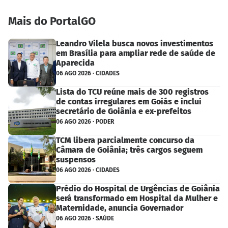
Mais do PortalGO
Leandro Vilela busca novos investimentos
em Brasília para ampliar rede de saúde de
Aparecida
06 AGO 2026 · CIDADES
Lista do TCU reúne mais de 300 registros
de contas irregulares em Goiás e inclui
secretário de Goiânia e ex-prefeitos
06 AGO 2026 · PODER
TCM libera parcialmente concurso da
Câmara de Goiânia; três cargos seguem
suspensos
06 AGO 2026 · CIDADES
Prédio do Hospital de Urgências de Goiânia
será transformado em Hospital da Mulher e
Maternidade, anuncia Governador
06 AGO 2026 · SAÚDE