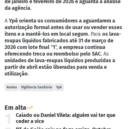
de janeiro e fevereiro de 2026 e aguarda a análise
da agência
.
A
Ypê orienta os consumidores a aguardarem a
autorização formal antes de usar ou vender esses
itens e a mantê-los em local seguro
. Para
os lava-
roupas líquidos fabricados até 31 de março de
2026 com lote final
“
1
“,
a empresa continua
oferecendo troca ou reembolso pelo SAC
. As
unidades de lava-roupas líquidos produzidas a
partir de abril estão liberadas para venda e
utilização
.
Anvisa
Vigilância Sanitária
Ypê
Em alta
1
Caiado ou Daniel Vilela: alguém vai ter que
ceder a vice