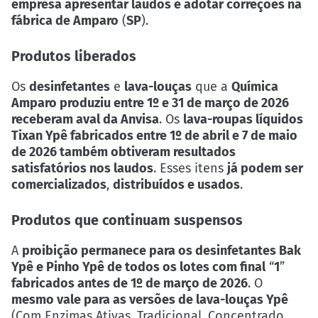
empresa apresentar laudos e adotar correções na
fábrica de Amparo
(
SP
).
Produtos liberados
Os
desinfetantes
e
lava-louças
que a
Química
Amparo produziu entre 1º e 31 de março de 2026
receberam aval da Anvisa
. Os
lava-roupas líquidos
Tixan Ypê fabricados entre 1º de abril e 7 de maio
de 2026 também obtiveram resultados
satisfatórios nos laudos
. Esses itens
já podem ser
comercializados
,
distribuídos e usados
.
Produtos que continuam suspensos
A
proibição permanece para os desinfetantes Bak
Ypê e Pinho Ypê de todos os lotes com final
“
1
”
fabricados antes de 1º de março de 2026
. O
mesmo vale para as versões de lava-louças Ypê
(Com Enzimas Ativas, Tradicional, Concentrado