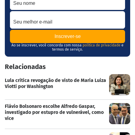
Seu melhor e-mail
Ao se inscrever, você concorda com nossa
política de privacidade
e
termos de serviço.
Relacionadas
Lula critica revogação de visto de Maria Luiza
Viotti por Washington
Flávio Bolsonaro escolhe Alfredo Gaspar,
investigado por estupro de vulnerável, como
vice