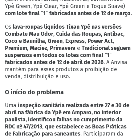
Ypê Green, Ypê Clear, Ypê Green e Toque Suave)
com lote final
“
1
”
fabricadas antes de 1º de março
.
Os
lava-roupas líquidos Tixan Ypê nas versões
Combate Mau Odor
,
Cuida das Roupas
,
Antibac
,
Coco e Baunilha
,
Green
,
Express
,
Power Act
,
Premium
,
Maciez
,
Primavera
e
Tradicional seguem
suspensos em todos os lotes com final
“
1
”
fabricados antes de 1º de abril de 2026
. A Anvisa
mantém para esses produtos a proibição de
venda, distribuição e uso.
O início do problema
Uma
inspeção sanitária realizada entre 27 e 30 de
abril na fábrica da Ypê em Amparo, no interior
paulista, identificou falhas no cumprimento da
RDC nº 47/2013
,
que estabelece as Boas Práticas
de Fabricação para saneantes
. Participaram da