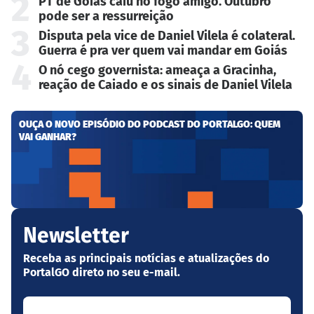
2
PT de Goiás caiu no fogo amigo. Outubro
pode ser a ressurreição
3
Disputa pela vice de Daniel Vilela é colateral.
Guerra é pra ver quem vai mandar em Goiás
4
O nó cego governista: ameaça a Gracinha,
reação de Caiado e os sinais de Daniel Vilela
OUÇA O NOVO EPISÓDIO DO PODCAST DO PORTALGO: QUEM
VAI GANHAR?
Newsletter
Receba as principais notícias e atualizações do
PortalGO direto no seu e-mail.
Seu nome