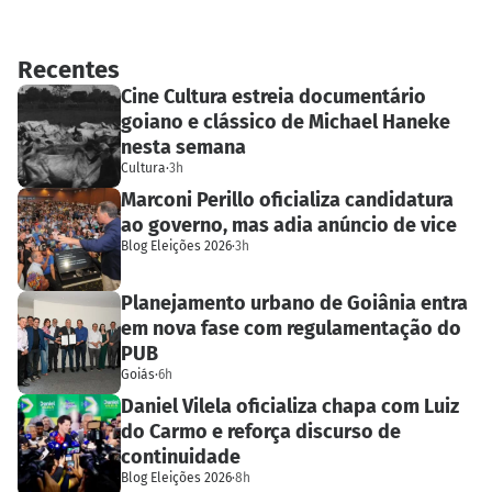
Recentes
Cine Cultura estreia documentário
goiano e clássico de Michael Haneke
nesta semana
Cultura
·
3h
Marconi Perillo oficializa candidatura
ao governo, mas adia anúncio de vice
Blog Eleições 2026
·
3h
Planejamento urbano de Goiânia entra
em nova fase com regulamentação do
PUB
Goiás
·
6h
Daniel Vilela oficializa chapa com Luiz
do Carmo e reforça discurso de
continuidade
Blog Eleições 2026
·
8h