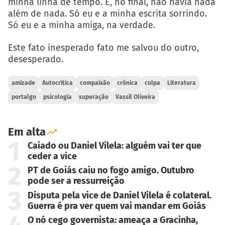
minha linha de tempo. E, no final, não havia nada
além de nada. Só eu e a minha escrita sorrindo.
Só eu e a minha amiga, na verdade.
Este fato inesperado fato me salvou do outro,
desesperado.
amizade
Autocrítica
compaixão
crônica
culpa
Literatura
portalgo
psicologia
superação
Vassil Oliveira
Em alta
1
Caiado ou Daniel Vilela: alguém vai ter que
ceder a vice
2
PT de Goiás caiu no fogo amigo. Outubro
pode ser a ressurreição
3
Disputa pela vice de Daniel Vilela é colateral.
Guerra é pra ver quem vai mandar em Goiás
O nó cego governista: ameaça a Gracinha,