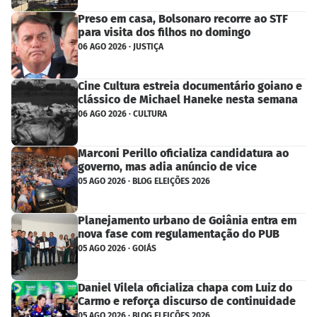
Preso em casa, Bolsonaro recorre ao STF
para visita dos filhos no domingo
06 AGO 2026 · JUSTIÇA
Cine Cultura estreia documentário goiano e
clássico de Michael Haneke nesta semana
06 AGO 2026 · CULTURA
Marconi Perillo oficializa candidatura ao
governo, mas adia anúncio de vice
05 AGO 2026 · BLOG ELEIÇÕES 2026
Planejamento urbano de Goiânia entra em
nova fase com regulamentação do PUB
05 AGO 2026 · GOIÁS
Daniel Vilela oficializa chapa com Luiz do
Carmo e reforça discurso de continuidade
05 AGO 2026 · BLOG ELEIÇÕES 2026