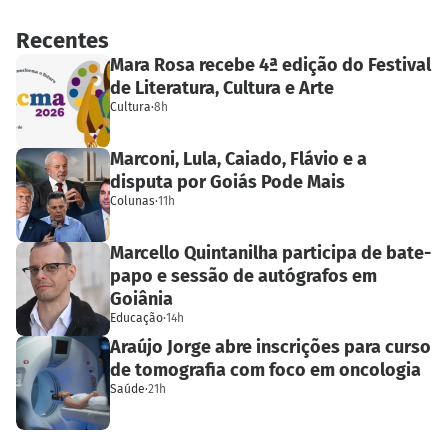
Recentes
Mara Rosa recebe 4ª edição do Festival
de Literatura, Cultura e Arte
Cultura
·
8h
Marconi, Lula, Caiado, Flávio e a
disputa por Goiás Pode Mais
Colunas
·
11h
Marcello Quintanilha participa de bate-
papo e sessão de autógrafos em
Goiânia
Educação
·
14h
Araújo Jorge abre inscrições para curso
de tomografia com foco em oncologia
Saúde
·
21h