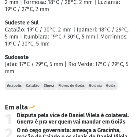
2 mm | Formosa: 18°C / 28°C, 2 mm | Luziânia:
19°C / 27°C, 2 mm
Sudeste e Sul
Catalão: 19°C / 30°C, 2 mm | Ipameri: 18°C / 29°C,
5 mm | Itumbiara: 19°C / 30°C, 5 mm | Morrinhos:
19°C / 30°C, 5 mm
Sudoeste
Jataí: 17°C / 29°C, 5 mm | Rio Verde: 17°C / 29°C, 5
mm
Anápolis
Catalão
Chuva
Flores de Goiás
Goiânia
Goiás
Em alta
1
Disputa pela vice de Daniel Vilela é colateral.
Guerra é pra ver quem vai mandar em Goiás
2
O nó cego governista: ameaça a Gracinha,
reação de Caiado e os sinais de Daniel Vilela