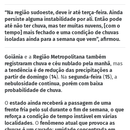
“Na região sudoeste, deve ir até terça-feira. Ainda
persiste alguma instabilidade por ali. Então pode
até não ter chuva, mas ter muitas nuvens, [com o
tempo] mais fechado e uma condição de chuvas
isoladas ainda para a semana que vem”, afirmou.
Goiânia
e a
Região Metropolitana
também
registraram chuva e céu nublado pela manhã
, mas
a tendência é de redução das precipitações a
partir de domingo
(
14
). Na
segunda-feira
(
15
), a
nebulosidade continua
,
porém com baixa
probabilidade de chuva
.
O
estado ainda receberá a passagem de uma
frente fria pelo sul durante o fim de semana
,
o que
reforça a condição de tempo instável em várias
localidades
. O
fenômeno atual que provoca as
chuvas é um cavado
;
umidade concentrada em