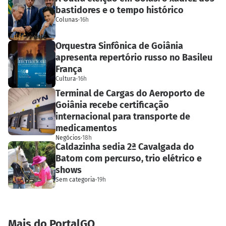
bastidores e o tempo histórico
Colunas
·
16h
Orquestra Sinfônica de Goiânia
apresenta repertório russo no Basileu
França
Cultura
·
16h
Terminal de Cargas do Aeroporto de
Goiânia recebe certificação
internacional para transporte de
medicamentos
Negócios
·
18h
Caldazinha sedia 2ª Cavalgada do
Batom com percurso, trio elétrico e
shows
Sem categoria
·
19h
Mais do PortalGO