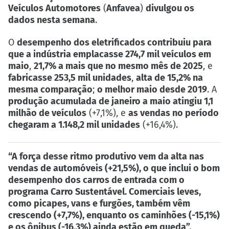
Veículos Automotores
(
Anfavea
)
divulgou os
dados nesta semana
.
O
desempenho dos eletrificados contribuiu para
que a indústria emplacasse 274,7 mil veículos em
maio
,
21,7% a mais que no mesmo mês de 2025
, e
fabricasse 253,5 mil unidades
,
alta de 15,2% na
mesma comparação
;
o melhor maio desde 2019
. A
produção acumulada de janeiro a maio atingiu 1,1
milhão de veículos
(+7,1%), e
as vendas no período
chegaram a 1.148,2 mil unidades
(+16,4%).
“A força desse ritmo produtivo vem da alta nas
vendas de automóveis (+21,5%), o que inclui o bom
desempenho dos carros de entrada com o
programa Carro Sustentável. Comerciais leves,
como picapes, vans e furgões, também vêm
crescendo (+7,7%), enquanto os caminhões (-15,1%)
e os ônibus (-16,3%) ainda estão em queda”,