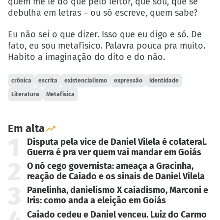
quem me lê do que pelo leitor, que sou, que se
debulha em letras – ou só escreve, quem sabe?
Eu não sei o que dizer. Isso que eu digo e só. De
fato, eu sou metafísico. Palavra pouca pra muito.
Habito a imaginação do dito e do não.
crônica
escrita
existencialismo
expressão
identidade
Literatura
Metafísica
Em alta
1
Disputa pela vice de Daniel Vilela é colateral.
Guerra é pra ver quem vai mandar em Goiás
2
O nó cego governista: ameaça a Gracinha,
reação de Caiado e os sinais de Daniel Vilela
3
Panelinha, danielismo X caiadismo, Marconi e
Iris: como anda a eleição em Goiás
Caiado cedeu e Daniel venceu. Luiz do Carmo