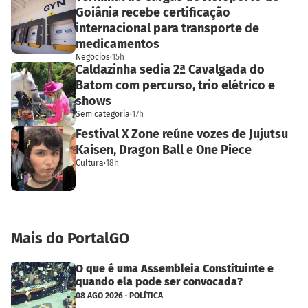
Goiânia recebe certificação
internacional para transporte de
medicamentos
Negócios
·
15h
Caldazinha sedia 2ª Cavalgada do
Batom com percurso, trio elétrico e
shows
Sem categoria
·
17h
Festival X Zone reúne vozes de Jujutsu
Kaisen, Dragon Ball e One Piece
Cultura
·
18h
Mais do PortalGO
O que é uma Assembleia Constituinte e
quando ela pode ser convocada?
08 AGO 2026 · POLÍTICA