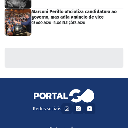
Marconi Perillo oficializa candidatura ao
governo, mas adia anúncio de vice
05 AGO 2026 · BLOG ELEIÇÕES 2026
Redes sociais