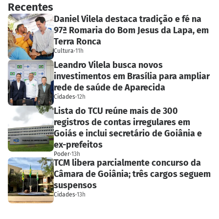
Recentes
Daniel Vilela destaca tradição e fé na
97ª Romaria do Bom Jesus da Lapa, em
Terra Ronca
Cultura
·
11h
Leandro Vilela busca novos
investimentos em Brasília para ampliar
rede de saúde de Aparecida
Cidades
·
12h
Lista do TCU reúne mais de 300
registros de contas irregulares em
Goiás e inclui secretário de Goiânia e
ex-prefeitos
Poder
·
13h
TCM libera parcialmente concurso da
Câmara de Goiânia; três cargos seguem
suspensos
Cidades
·
13h