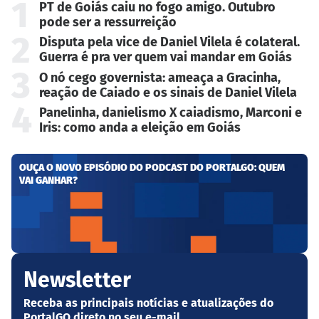
1
PT de Goiás caiu no fogo amigo. Outubro
pode ser a ressurreição
2
Disputa pela vice de Daniel Vilela é colateral.
Guerra é pra ver quem vai mandar em Goiás
3
O nó cego governista: ameaça a Gracinha,
reação de Caiado e os sinais de Daniel Vilela
4
Panelinha, danielismo X caiadismo, Marconi e
Iris: como anda a eleição em Goiás
OUÇA O NOVO EPISÓDIO DO PODCAST DO PORTALGO: QUEM
VAI GANHAR?
Newsletter
Receba as principais notícias e atualizações do
PortalGO direto no seu e-mail.