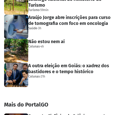
Turismo
Turismo
·
59min
Araújo Jorge abre inscrições para curso
de tomografia com foco em oncologia
Saúde
·
3h
Não estou nem aí
Colunas
·
4h
A outra eleição em Goiás: o xadrez dos
bastidores e o tempo histórico
Colunas
·
21h
Mais do PortalGO