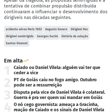
Apesar da tragédia, as propostas semirrígidas e a
tentativa de combinar propulsão distribuída
continuaram a influenciar o desenvolvimento dos
dirigíveis nas décadas seguintes.
acidente aéreo Paris 1902
Augusto Severo
Dirigível Pax
dirigível semirrígido
Georges Saché
história da aviação
Santos-Dumont
Em alta
1
Caiado ou Daniel Vilela: alguém vai ter que
ceder a vice
2
PT de Goiás caiu no fogo amigo. Outubro
pode ser a ressurreição
3
Disputa pela vice de Daniel Vilela é colateral.
Guerra é pra ver quem vai mandar em Goiás
4
O nó cego governista: ameaça a Gracinha,
reação de Caiado e os sinais de Daniel Vilela