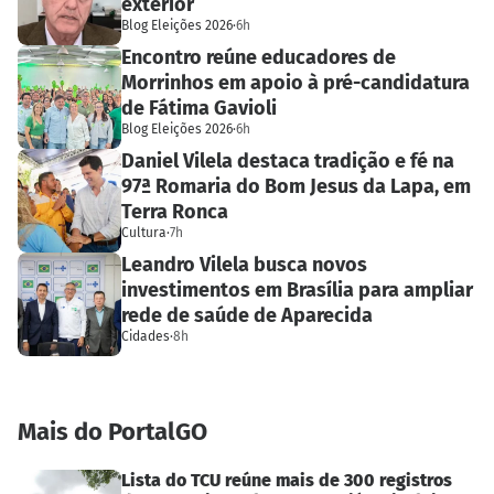
exterior
Blog Eleições 2026
·
6h
Encontro reúne educadores de
Morrinhos em apoio à pré-candidatura
de Fátima Gavioli
Blog Eleições 2026
·
6h
Daniel Vilela destaca tradição e fé na
97ª Romaria do Bom Jesus da Lapa, em
Terra Ronca
Cultura
·
7h
Leandro Vilela busca novos
investimentos em Brasília para ampliar
rede de saúde de Aparecida
Cidades
·
8h
Mais do PortalGO
Lista do TCU reúne mais de 300 registros