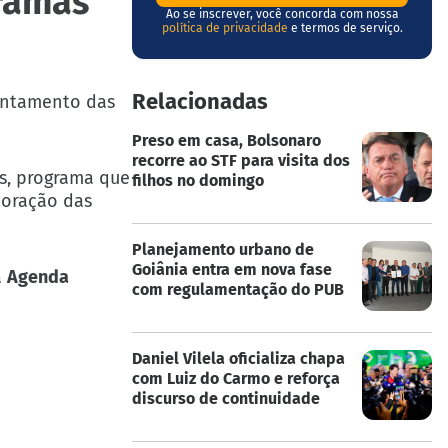
ramas
Ao se inscrever, você concorda com nossa
política de privacidade
e termos de serviço.
Relacionadas
rentamento das
Preso em casa, Bolsonaro
recorre ao STF para visita dos
s, programa que
filhos no domingo
aboração das
Planejamento urbano de
Goiânia entra em nova fase
a
Agenda
com regulamentação do PUB
Daniel Vilela oficializa chapa
com Luiz do Carmo e reforça
discurso de continuidade