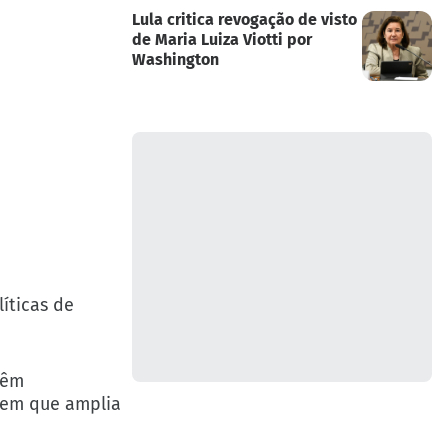
Lula critica revogação de visto
de Maria Luiza Viotti por
Washington
íticas de
vêm
 em que amplia