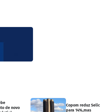
ebe
Copom reduz Selic
to de novo
para 14%,mas