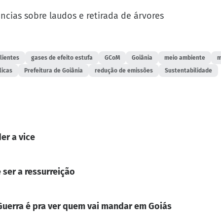
ncias sobre laudos e retirada de árvores
lientes
gases de efeito estufa
GCoM
Goiânia
meio ambiente
m
licas
Prefeitura de Goiânia
redução de emissões
Sustentabilidade
er a vice
 ser a ressurreição
. Guerra é pra ver quem vai mandar em Goiás