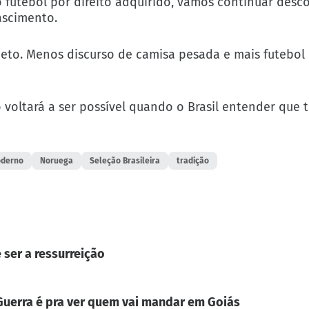
futebol por direito adquirido, vamos continuar desco
ascimento.
jeto. Menos discurso de camisa pesada e mais futebol
 voltará a ser possível quando o Brasil entender que 
oderno
Noruega
Seleção Brasileira
tradição
 ser a ressurreição
. Guerra é pra ver quem vai mandar em Goiás