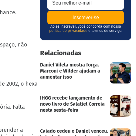
chance.
Ao se inscrever, você concorda com nossa
política de privacidade
e termos de serviço.
espaço, não
Relacionadas
Daniel Vilela mostra força.
Marconi e Wilder ajudam a
aumentar isso
de 2002, o hexa
IHGG recebe lançamento de
novo livro de Salatiel Correia
ria. Falta
nesta sexta-feira
prender a
Caiado cedeu e Daniel venceu.