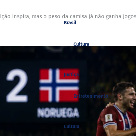
radição inspira, mas o peso da camisa já não ganha jog
Brasil
Cultura
Justiça
Entretenimento
Cultura