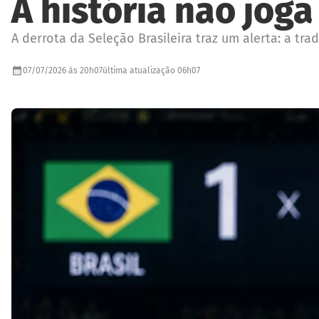
A história não joga
A derrota da Seleção Brasileira traz um alerta: a t
07/07/2026 às 20h07
última atualização 06h07