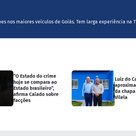
ipes nos maiores veículos de Goiás. Tem larga experiência na T
“O Estado do crime
Luiz do 
hoje se compara ao
aproxima
Estado brasileiro”,
da chapa
afirma Caiado sobre
Vilela
facções