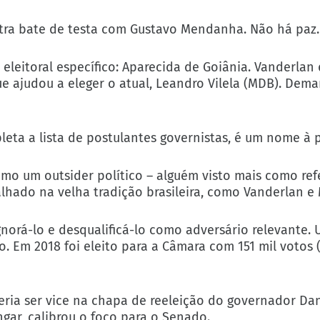
utra bate de testa com Gustavo Mendanha. Não há paz.
leitoral específico: Aparecida de Goiânia. Vanderlan 
ue ajudou a eleger o atual, Leandro Vilela (MDB). Dem
eta a lista de postulantes governistas, é um nome à p
 Como um outsider político – alguém visto mais como re
alhado na velha tradição brasileira, como Vanderlan 
norá-lo e desqualificá-lo como adversário relevante. 
to. Em 2018 foi eleito para a Câmara com 151 mil votos
ria ser vice na chapa de reeleição do governador Dani
gar, calibrou o foco para o Senado.