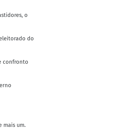
stidores, o
eleitorado do
e confronto
verno
e mais um.