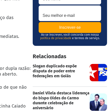
Seu melhor e-mail
aço das
Ao se inscrever, você concorda com nossa
imediatas.
política de privacidade
e termos de serviço.
Relacionadas
Slogan duplicado expõe
or dupla razão:
disputa de poder entre
m aberto.
federações em Goiás
so de que não
Daniel Vilela destaca liderança
do bispo Oídes do Carmo
durante celebração de
acinha Caiado
aniversário