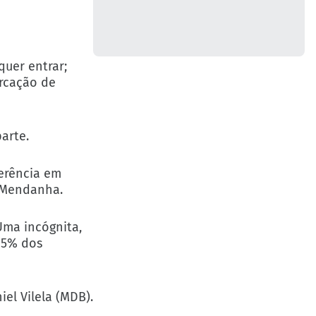
quer entrar;
arcação de
arte.
ferência em
e Mendanha.
Uma incógnita,
 (5% dos
el Vilela (MDB).