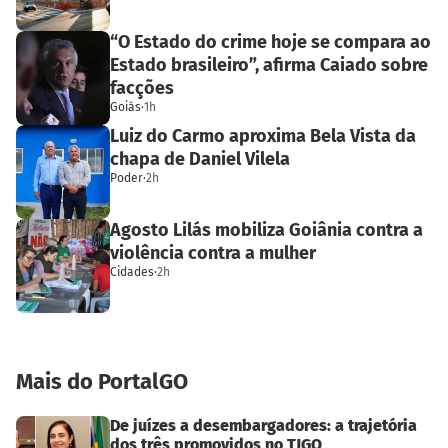
“O Estado do crime hoje se compara ao
Estado brasileiro”, afirma Caiado sobre
facções
Goiás
·
1h
Luiz do Carmo aproxima Bela Vista da
chapa de Daniel Vilela
Poder
·
2h
Agosto Lilás mobiliza Goiânia contra a
violência contra a mulher
Cidades
·
2h
Mais do PortalGO
De juízes a desembargadores: a trajetória
dos três promovidos no TJGO