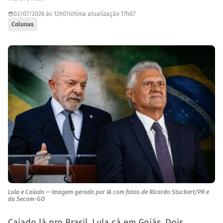
02/07/2026 às 12h07
última atualização 17h07
Colunas
Lula e Caiado — Imagem gerada por IA com fotos de Ricardo Stuckert/PR e
da Secom-GO
Caiado lá pro Brasil, Lula cá em Goiás. Dois