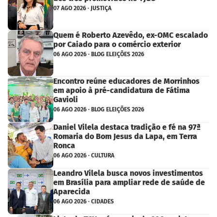
07 AGO 2026 · JUSTIÇA
Quem é Roberto Azevêdo, ex-OMC escalado
por Caiado para o comércio exterior
06 AGO 2026 · BLOG ELEIÇÕES 2026
Encontro reúne educadores de Morrinhos
em apoio à pré-candidatura de Fátima
Gavioli
06 AGO 2026 · BLOG ELEIÇÕES 2026
Daniel Vilela destaca tradição e fé na 97ª
Romaria do Bom Jesus da Lapa, em Terra
Ronca
06 AGO 2026 · CULTURA
Leandro Vilela busca novos investimentos
em Brasília para ampliar rede de saúde de
Aparecida
06 AGO 2026 · CIDADES