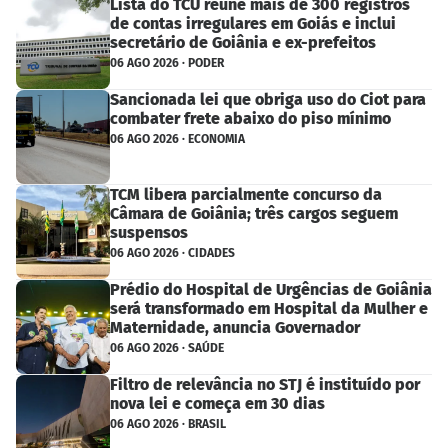
Lista do TCU reúne mais de 300 registros
de contas irregulares em Goiás e inclui
secretário de Goiânia e ex-prefeitos
06 AGO 2026 · PODER
Sancionada lei que obriga uso do Ciot para
combater frete abaixo do piso mínimo
06 AGO 2026 · ECONOMIA
TCM libera parcialmente concurso da
Câmara de Goiânia; três cargos seguem
suspensos
06 AGO 2026 · CIDADES
Prédio do Hospital de Urgências de Goiânia
será transformado em Hospital da Mulher e
Maternidade, anuncia Governador
06 AGO 2026 · SAÚDE
Filtro de relevância no STJ é instituído por
nova lei e começa em 30 dias
06 AGO 2026 · BRASIL