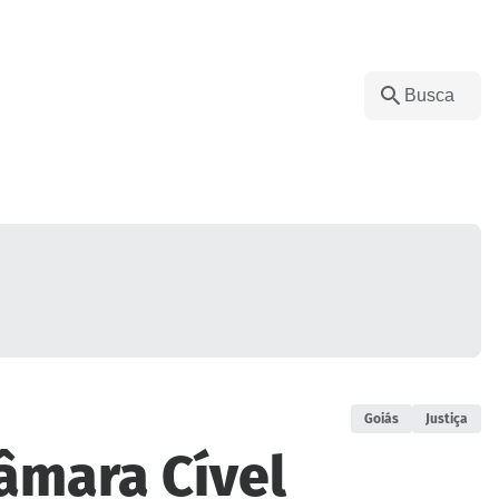
Goiás
Justiça
âmara Cível