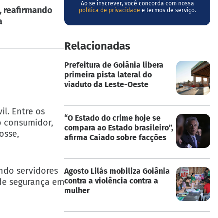
Ao se inscrever, você concorda com nossa
, reafirmando
política de privacidade
e termos de serviço.
a
Relacionadas
Prefeitura de Goiânia libera
primeira pista lateral do
viaduto da Leste-Oeste
il. Entre os
“O Estado do crime hoje se
o consumidor,
compara ao Estado brasileiro”,
osse,
afirma Caiado sobre facções
ndo servidores
Agosto Lilás mobiliza Goiânia
contra a violência contra a
 de segurança em
mulher