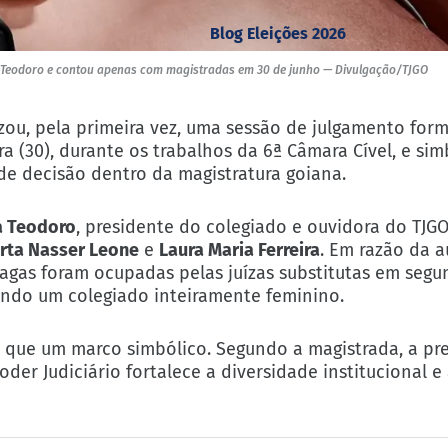
Blog Eleições 2026
a Teodoro e contou apenas com magistradas em 30 de junho — Divulgação/TJGO
lizou, pela primeira vez, uma sessão de julgamento fo
a (30), durante os trabalhos da 6ª Câmara Cível, e sim
de decisão dentro da magistratura goiana.
a Teodoro
, presidente do colegiado e ouvidora do TJ
rta Nasser Leone
e
Laura Maria Ferreira
. Em razão da 
 vagas foram ocupadas pelas juízas substitutas em seg
ando um colegiado inteiramente feminino.
o que um marco simbólico. Segundo a magistrada, a pr
der Judiciário fortalece a diversidade institucional e