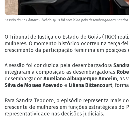
Sessão da 6ª Câmara Cível do TJGO foi presidida pela desembargadora Sandr
O Tribunal de Justiça do Estado de Goiás (TJGO) rea
mulheres. O momento histórico ocorreu na terça-feir
crescimento da participação feminina em posições 
A sessão foi conduzida pela desembargadora
Sandr
integraram a composição as desembargadoras
Robe
desembargador
Aureliano Albuquerque Amorim
, as
Silva de Moraes Azevedo
e
Liliana Bittencourt
, form
Para Sandra Teodoro, o episódio representa mais d
crescente de mulheres em funções estratégicas do Po
representatividade nas decisões judiciais.