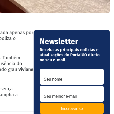
rmada apenas por
boliza o
Newsletter
Receba as principais notícias e
atualizações do PortalGO direto
GO. Também
no seu e-mail.
ausência do
undo grau
Viviane
Seu nome
Seu melhor e-mail
esença
 amplia a