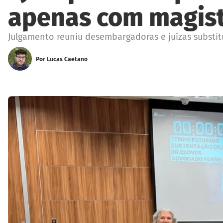
apenas com magis
Julgamento reuniu desembargadoras e juízas substit
Por
Lucas Caetano