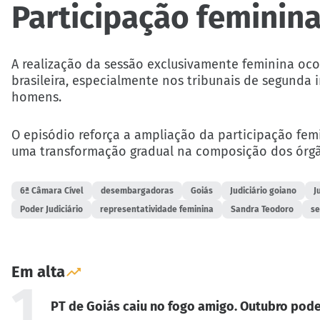
Participação feminin
A realização da sessão exclusivamente feminina oc
brasileira, especialmente nos tribunais de segund
homens.
O episódio reforça a ampliação da participação fem
uma transformação gradual na composição dos órgã
6ª Câmara Cível
desembargadoras
Goiás
Judiciário goiano
J
Poder Judiciário
representatividade feminina
Sandra Teodoro
se
Em alta
1
PT de Goiás caiu no fogo amigo. Outubro pode