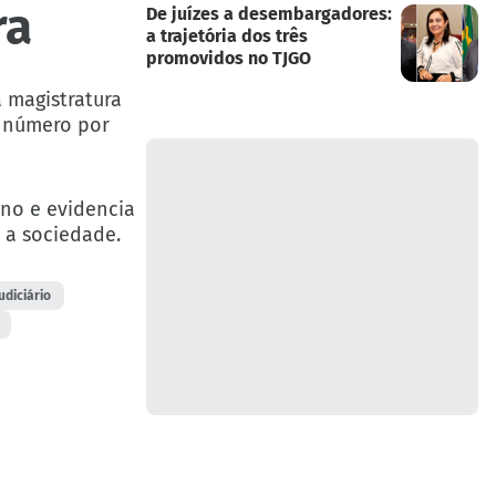
ra
De juízes a desembargadores:
a trajetória dos três
promovidos no TJGO
 magistratura
r número por
ano e evidencia
 a sociedade.
udiciário