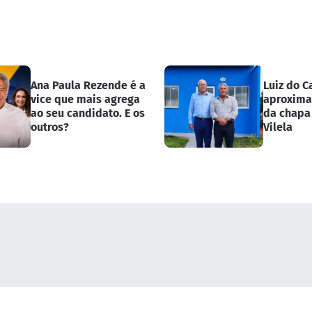
Ana Paula Rezende é a
Luiz do 
vice que mais agrega
aproxima
ao seu candidato. E os
da chapa
outros?
Vilela