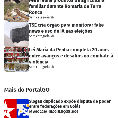
Feira reúne produtos da agricultura
familiar durante Romaria de Terra
Ronca
Sem categoria
·
2h
TSE cria órgão para monitorar fake
news e uso de IA nas eleições
Sem categoria
·
4h
Lei Maria da Penha completa 20 anos
entre avanços e desafios no combate à
violência
Sem categoria
·
4h
Mais do PortalGO
Slogan duplicado expõe disputa de poder
entre federações em Goiás
07 AGO 2026 · BLOG ELEIÇÕES 2026