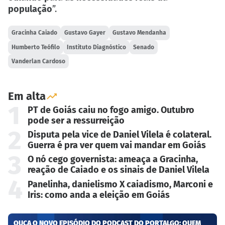
população
”.
Gracinha Caiado
Gustavo Gayer
Gustavo Mendanha
Humberto Teófilo
Instituto Diagnóstico
Senado
Vanderlan Cardoso
Em alta
1
PT de Goiás caiu no fogo amigo. Outubro
pode ser a ressurreição
2
Disputa pela vice de Daniel Vilela é colateral.
Guerra é pra ver quem vai mandar em Goiás
3
O nó cego governista: ameaça a Gracinha,
reação de Caiado e os sinais de Daniel Vilela
4
Panelinha, danielismo X caiadismo, Marconi e
Iris: como anda a eleição em Goiás
OUÇA O NOVO EPISÓDIO DO PODCAST DO PORTALGO: QUEM