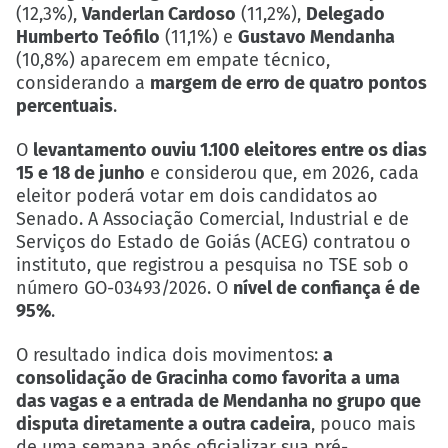
(12,3%),
Vanderlan Cardoso
(11,2%),
Delegado
Humberto Teófilo
(11,1%) e
Gustavo Mendanha
(10,8%) aparecem em empate técnico,
considerando a
margem de erro de quatro pontos
percentuais
.
O
levantamento ouviu 1.100 eleitores entre os dias
15 e 18 de junho
e considerou que, em 2026, cada
eleitor poderá votar em dois candidatos ao
Senado. A Associação Comercial, Industrial e de
Serviços do Estado de Goiás (ACEG) contratou o
instituto, que registrou a pesquisa no TSE sob o
número GO-03493/2026. O
nível de confiança é de
95%
.
O resultado indica dois movimentos:
a
consolidação de Gracinha como favorita a uma
das vagas e a entrada de Mendanha no grupo que
disputa diretamente a outra cadeira
, pouco mais
de uma semana após oficializar sua pré-