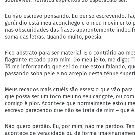
sobreviver. Retratos explícitos do espetáculo ser.
Eu não escrevo pensando. Eu penso escrevendo. Faç
gerúndio está meu aconchego e o meu movimento p
nas obscuridades das frases aparentemente indecifráv
soma das letras. Quando muito, poesia.
Fico abstrato para ser material. E o contrário ao m
flagrante recado para mim. Do meu jeito, me digo: “Tá
Tô me informando que sei do que estou falando, que
passando soba pele e no arrepio desta tênue superf
Meus recados mais cruéis são esses: o que vão para
que possa ser um toco meu no seu cangote, ou com o
comigo é pior. Acontece que normalmente estou me
escrevo parecendo que não se trata de mim – que é
Não quero perdão. Eu, por mim, não me perdoo. Te
acontece de veracidade ou de forma imaginariament