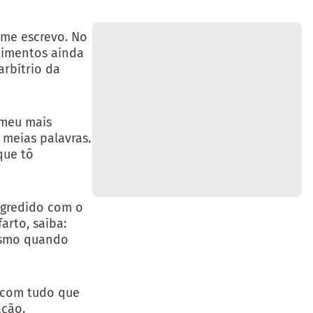
 me escrevo. No
timentos ainda
arbítrio da
 meu mais
 meias palavras.
que tô
agredido com o
arto, saiba:
mesmo quando
 com tudo que
ação.