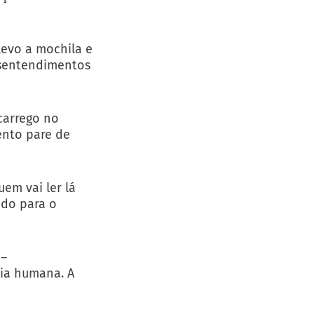
 levo a mochila e
esentendimentos
carrego no
ento pare de
em vai ler lá
ido para o
 –
cia humana. A