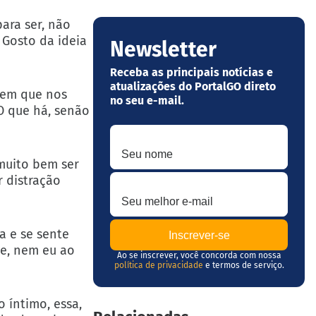
ara ser, não
 Gosto da ideia
Newsletter
Receba as principais notícias e
atualizações do PortalGO direto
 sem que nos
no seu e-mail.
 O que há, senão
Seu nome
 muito bem ser
Seu melhor e-mail
r distração
a e se sente
be, nem eu ao
Ao se inscrever, você concorda com nossa
política de privacidade
e termos de serviço.
 íntimo, essa,