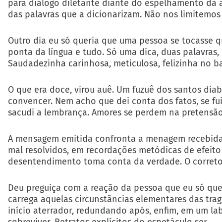
para diálogo diletante diante do espelhamento da a
das palavras que a dicionarizam. Não nos limitemos
Outro dia eu só queria que uma pessoa se tocasse 
ponta da língua e tudo. Só uma dica, duas palavras
Saudadezinha carinhosa, meticulosa, felizinha no ba
O que era doce, virou auê. Um fuzuê dos santos diabo
convencer. Nem acho que dei conta dos fatos, se f
sacudi a lembrança. Amores se perdem na pretensão
A mensagem emitida confronta a menagem recebida,
mal resolvidos, em recordações metódicas de efeito i
desentendimento toma conta da verdade. O correto s
Deu preguiça com a reação da pessoa que eu só quer
carrega aquelas circunstâncias elementares das trag
início aterrador, redundando após, enfim, em um lab