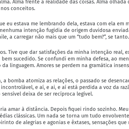
lma. Alma frente à realidade das coisas. Alma olhada
 nos conceitos.
que eu estava me lembrando dela, estava com ela em 
, nenhuma intenção fugidia de origem duvidosa enviad
ile, a carregar não mais que um “tudo bem?”, se tanto.
s. Tive que dar satisfações da minha intenção real, ex
ui bem sucedido. Se confundi em minha defesa, ao men
 da linguagem. Amores se perdem na gramática insens
 a bomba atomiza as relações, o passado se desenca
ncontrolável, e aí, e ai, e aí está perdida a voz da ra
ensível deixa de ser recíproca legível.
ia amar à distância. Depois fiquei rindo sozinho. Meu
édias clássicas. Um nada se torna um tudo envolvente
irinto de alegrias e agonias e êxtases, sensações que