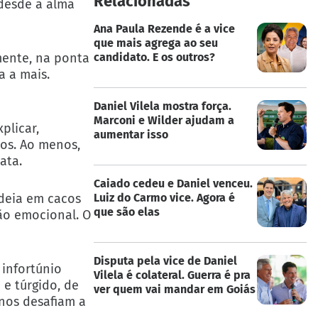
Relacionadas
 desde a alma
Ana Paula Rezende é a vice
que mais agrega ao seu
mente, na ponta
candidato. E os outros?
a a mais.
Daniel Vilela mostra força.
Marconi e Wilder ajudam a
plicar,
aumentar isso
os. Ao menos,
ata.
Caiado cedeu e Daniel venceu.
deia em cacos
Luiz do Carmo vice. Agora é
que são elas
zão emocional. O
Disputa pela vice de Daniel
 infortúnio
Vilela é colateral. Guerra é pra
 e túrgido, de
ver quem vai mandar em Goiás
 nos desafiam a