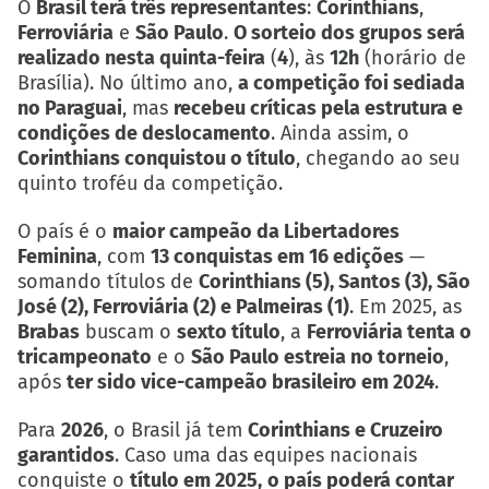
O
Brasil terá três representantes
:
Corinthians
,
Ferroviária
e
São Paulo
.
O sorteio dos grupos será
realizado nesta quinta-feira
(
4
), às
12h
(horário de
Brasília). No último ano,
a competição foi sediada
no Paraguai
, mas
recebeu críticas pela estrutura e
condições de deslocamento
. Ainda assim, o
Corinthians conquistou o título
, chegando ao seu
quinto troféu da competição.
O país é o
maior campeão da Libertadores
Feminina
, com
13 conquistas em 16 edições
—
somando títulos de
Corinthians (5), Santos (3), São
José (2), Ferroviária (2) e Palmeiras (1)
. Em 2025, as
Brabas
buscam o
sexto título
, a
Ferroviária tenta o
tricampeonato
e o
São Paulo estreia no torneio
,
após
ter sido vice-campeão brasileiro em 2024
.
Para
2026
, o Brasil já tem
Corinthians e Cruzeiro
garantidos
. Caso uma das equipes nacionais
conquiste o
título em 2025,
o país poderá contar