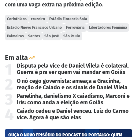
com uma vaga extra na próxima edição
.
Corinthians
cruzeiro
Estádio Florencio Sola
Estádio Nuevo Francisco Urbano
Ferroviária
Libertadores Feminina
Palmeiras
Santos
São José
São Paulo
Em alta
1
Disputa pela vice de Daniel Vilela é colateral.
Guerra é pra ver quem vai mandar em Goiás
2
O nó cego governista: ameaça a Gracinha,
reação de Caiado e os sinais de Daniel Vilela
3
Panelinha, danielismo X caiadismo, Marconi e
Iris: como anda a eleição em Goiás
4
Caiado cedeu e Daniel venceu. Luiz do Carmo
vice. Agora é que são elas
OUÇA O NOVO EPISÓDIO DO PODCAST DO PORTALGO: QUEM