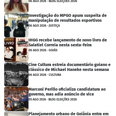
06 AGO 2026 · BLOG ELEIÇÕES 2026
Investigação do MPGO apura suspeita de
manipulação de resultados esportivos
06 AGO 2026 · JUSTIÇA
IHGG recebe lançamento de novo livro de
Salatiel Correia nesta sexta-feira
06 AGO 2026 · GOIÁS
Cine Cultura estreia documentário goiano e
clássico de Michael Haneke nesta semana
06 AGO 2026 · CULTURA
Marconi Perillo oficializa candidatura ao
governo, mas adia anúncio de vice
05 AGO 2026 · BLOG ELEIÇÕES 2026
Planejamento urbano de Goiânia entra em