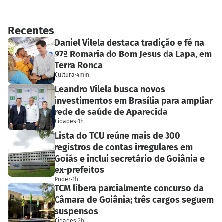
Recentes
Daniel Vilela destaca tradição e fé na
97ª Romaria do Bom Jesus da Lapa, em
Terra Ronca
Cultura
·
4min
Leandro Vilela busca novos
investimentos em Brasília para ampliar
rede de saúde de Aparecida
Cidades
·
1h
Lista do TCU reúne mais de 300
registros de contas irregulares em
Goiás e inclui secretário de Goiânia e
ex-prefeitos
Poder
·
1h
TCM libera parcialmente concurso da
Câmara de Goiânia; três cargos seguem
suspensos
Cidades
·
2h