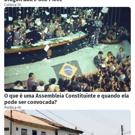
Cultura
·
5h
O que é uma Assembleia Constituinte e quando ela
pode ser convocada?
Política
·
6h