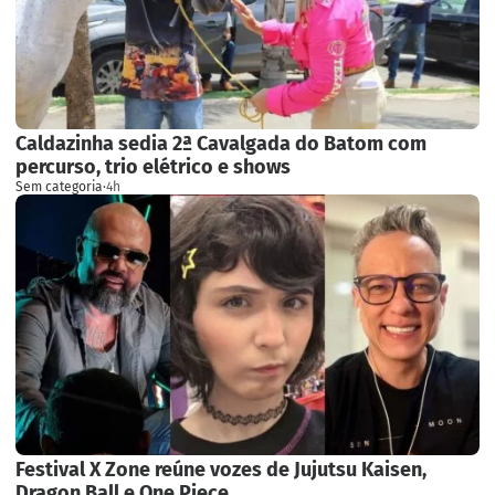
Caldazinha sedia 2ª Cavalgada do Batom com
percurso, trio elétrico e shows
Sem categoria
·
4h
Festival X Zone reúne vozes de Jujutsu Kaisen,
Dragon Ball e One Piece