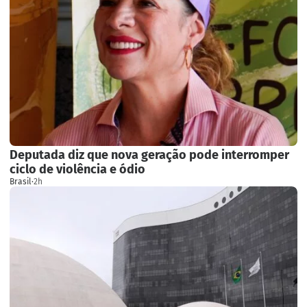
Deputada diz que nova geração pode interromper
ciclo de violência e ódio
Brasil
·
2h