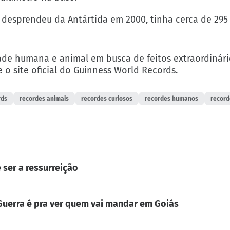
e desprendeu da Antártida em 2000, tinha cerca de 295
dade humana e animal em busca de feitos extraordinári
e o site oficial do Guinness World Records.
rds
recordes animais
recordes curiosos
recordes humanos
record
 ser a ressurreição
. Guerra é pra ver quem vai mandar em Goiás