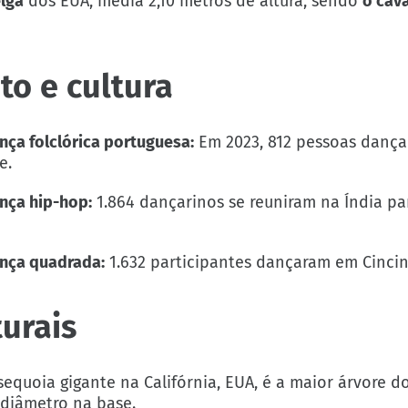
lga
dos EUA, media 2,10 metros de altura, sendo
o cava
o e cultura
ça folclórica portuguesa:
Em 2023, 812 pessoas dança
e.
nça hip-hop:
1.864 dançarinos se reuniram na Índia pa
nça quadrada:
1.632 participantes dançaram em Cincin
urais
equoia gigante na Califórnia, EUA, é a maior árvore 
 diâmetro na base.