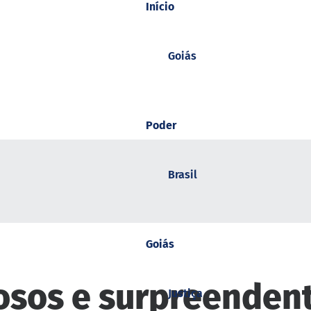
Início
Goiás
Poder
Brasil
Goiás
riosos e surpreende
Justiça