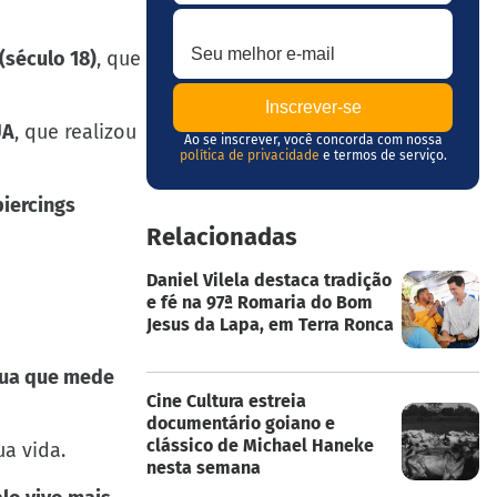
Seu melhor e-mail
(século 18)
, que
UA
, que realizou
Ao se inscrever, você concorda com nossa
política de privacidade
e termos de serviço.
piercings
Relacionadas
Daniel Vilela destaca tradição
e fé na 97ª Romaria do Bom
Jesus da Lapa, em Terra Ronca
gua que mede
Cine Cultura estreia
documentário goiano e
clássico de Michael Haneke
ua vida.
nesta semana