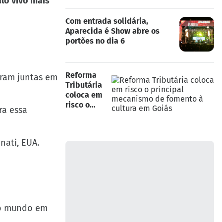
lo vivo mais
Com entrada solidária,
Aparecida é Show abre os
portões no dia 6
Reforma
ram juntas em
Tributária
coloca em
risco o
ra essa
principal
mecanismo
de fomento
nati, EUA.
à cultura em
Goiás
do mundo em