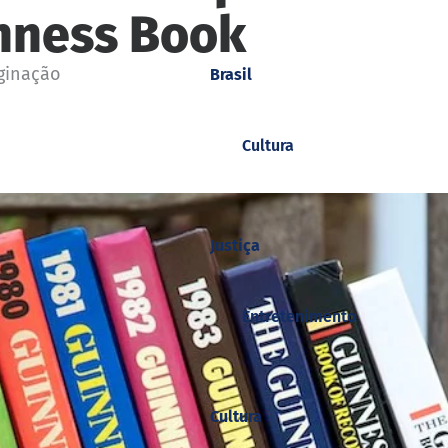
inness Book
ginação
Brasil
Cultura
Justiça
Entretenimento
Cultura