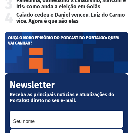
3
Panelinha, danielismo X caiadismo, Marconi e
Iris: como anda a eleição em Goiás
4
Caiado cedeu e Daniel venceu. Luiz do Carmo
vice. Agora é que são elas
OUÇA O NOVO EPISÓDIO DO PODCAST DO PORTALGO: QUEM
VAI GANHAR?
Newsletter
Receba as principais notícias e atualizações do
PortalGO direto no seu e-mail.
Seu nome
Seu melhor e-mail