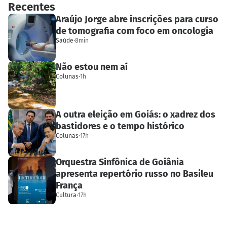
Recentes
Araújo Jorge abre inscrições para curso
de tomografia com foco em oncologia
Saúde
·
8min
Não estou nem aí
Colunas
·
1h
A outra eleição em Goiás: o xadrez dos
bastidores e o tempo histórico
Colunas
·
17h
Orquestra Sinfônica de Goiânia
apresenta repertório russo no Basileu
França
Cultura
·
17h