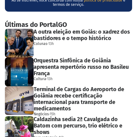
Ao se inscrever, você concorda com nossa
política de privacidade
e
termos de serviço.
Últimas do PortalGO
A outra eleição em Goiás: o xadrez dos
bastidores e o tempo histórico
Colunas
·
13h
Orquestra Sinfônica de Goiânia
apresenta repertório russo no Basileu
França
Cultura
·
13h
Terminal de Cargas do Aeroporto de
Goiânia recebe certificação
internacional para transporte de
medicamentos
Negócios
·
15h
Caldazinha sedia 2ª Cavalgada do
Batom com percurso, trio elétrico e
shows