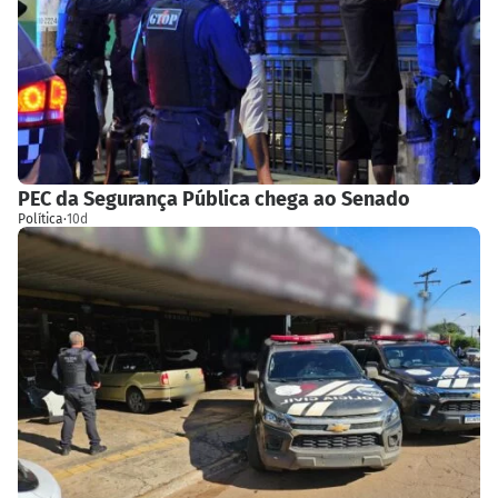
PEC da Segurança Pública chega ao Senado
Política
·
10d