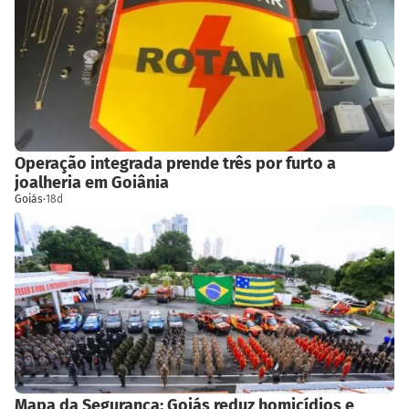
Operação integrada prende três por furto a
joalheria em Goiânia
Goiás
·
18d
Mapa da Segurança: Goiás reduz homicídios e