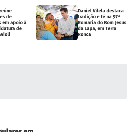
 reúne
Daniel Vilela destaca
es de
tradição e fé na 97ª
s em apoio à
Romaria do Bom Jesus
idatura de
da Lapa, em Terra
violi
Ronca
egulares em