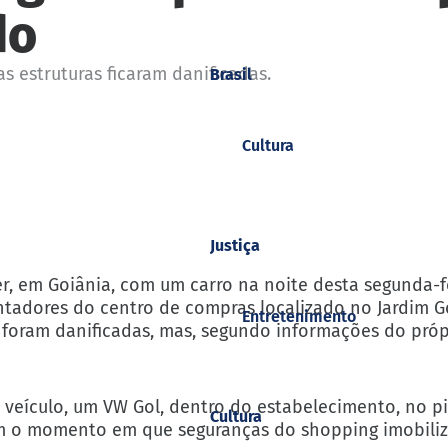
do
s estruturas ficaram danificadas.
Brasil
Cultura
Justiça
 em Goiânia, com um carro na noite desta segunda-fei
ntadores do centro de compras localizado no Jardim G
Entretenimento
s foram danificadas, mas, segundo informações do próp
 veículo, um VW Gol, dentro do estabelecimento, no pi
Cultura
ram o momento em que seguranças do shopping imobili