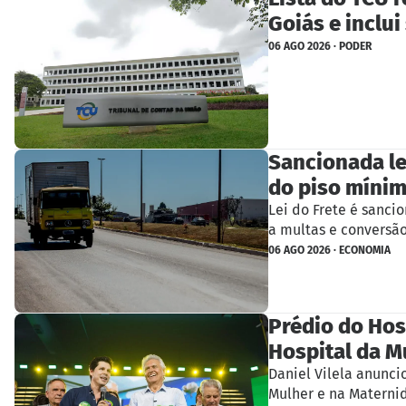
Goiás e inclui
06 AGO 2026 · PODER
Sancionada le
do piso míni
Lei do Frete é sanci
a multas e conversã
06 AGO 2026 · ECONOMIA
Prédio do Hos
Hospital da M
Daniel Vilela anunci
Mulher e na Materni