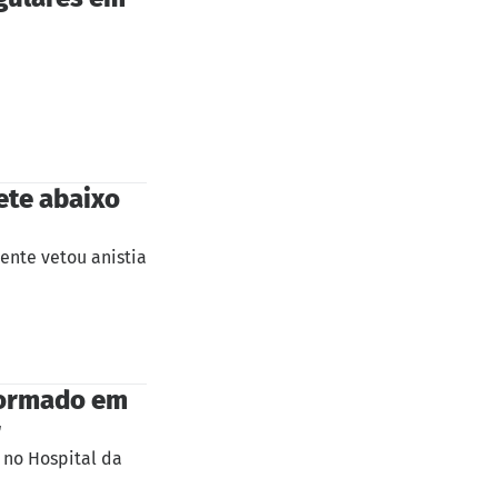
ete abaixo
ente vetou anistia
sformado em
r
 no Hospital da