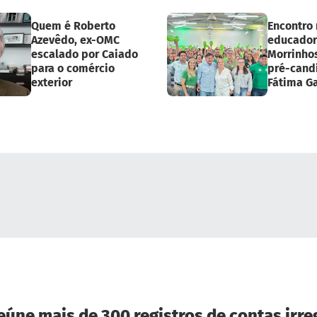
Quem é Roberto
Encontro
Azevêdo, ex-OMC
educador
escalado por Caiado
Morrinho
para o comércio
pré-cand
exterior
Fátima Ga
reúne mais de 300 registros de contas irr