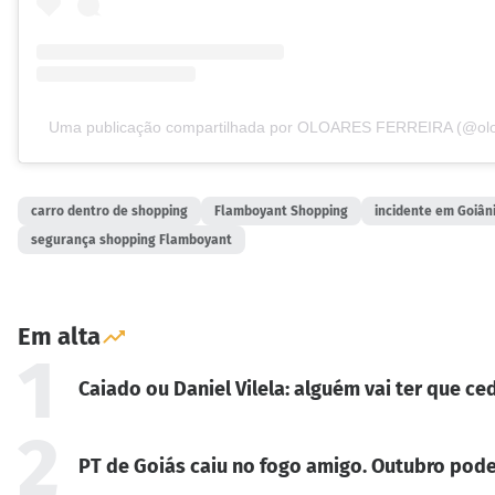
Uma publicação compartilhada por OLOARES FERREIRA (@oloa
carro dentro de shopping
Flamboyant Shopping
incidente em Goiân
segurança shopping Flamboyant
Em alta
1
Caiado ou Daniel Vilela: alguém vai ter que ced
2
PT de Goiás caiu no fogo amigo. Outubro pode