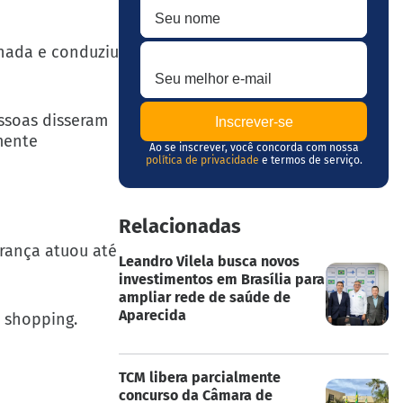
Seu melhor e-mail
onada e conduziu
ssoas disseram
mente
Ao se inscrever, você concorda com nossa
política de privacidade
e termos de serviço.
Relacionadas
urança atuou até
Leandro Vilela busca novos
investimentos em Brasília para
ampliar rede de saúde de
Aparecida
 shopping.
TCM libera parcialmente
concurso da Câmara de