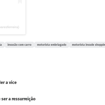
resferreira)
ia
invasão com carro
motorista embriagado
motorista invade shoppi
er a vice
 ser a ressurreição