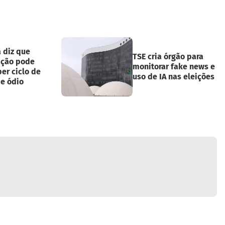
 diz que
TSE cria órgão para
ação pode
monitorar fake news e
er ciclo de
uso de IA nas eleições
 e ódio