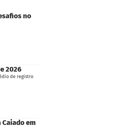
esafios no
de 2026
édio de registro
ma Caiado em