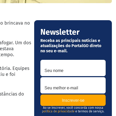
to brincava no
Newsletter
Receba as principais notícias e
afogar. Um dos
atualizações do PortalGO direto
 estava
no seu e-mail.
 tempo.
Seu nome
tória. Equipes
u e foi
Seu melhor e-mail
stâncias do
Ao se inscrever, você concorda com nossa
política de privacidade
e termos de serviço.