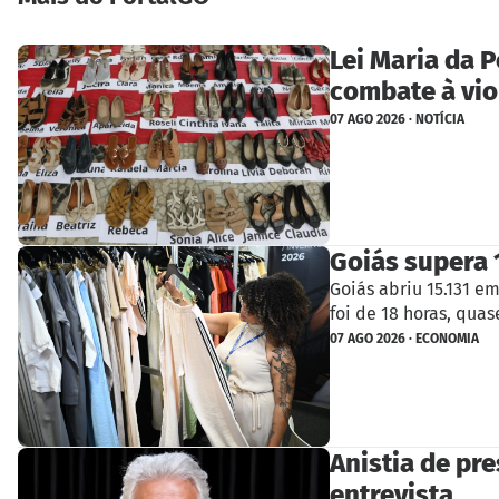
Lei Maria da 
combate à vio
07 AGO 2026 · NOTÍCIA
Goiás supera 
Goiás abriu 15.131 e
foi de 18 horas, qu
07 AGO 2026 · ECONOMIA
Anistia de pre
entrevista