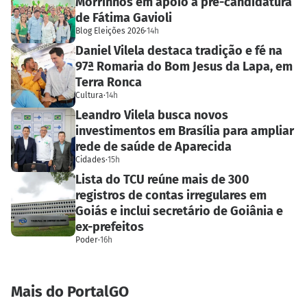
Morrinhos em apoio à pré-candidatura
de Fátima Gavioli
Blog Eleições 2026
·
14h
Daniel Vilela destaca tradição e fé na
97ª Romaria do Bom Jesus da Lapa, em
Terra Ronca
Cultura
·
14h
Leandro Vilela busca novos
investimentos em Brasília para ampliar
rede de saúde de Aparecida
Cidades
·
15h
Lista do TCU reúne mais de 300
registros de contas irregulares em
Goiás e inclui secretário de Goiânia e
ex-prefeitos
Poder
·
16h
Mais do PortalGO