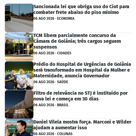
Sancionada lei que obriga uso do Ciot para
combater frete abaixo do piso mínimo
06 AGO 2026 · ECONOMIA
TCM libera parcialmente concurso da
Câmara de Goiânia; três cargos seguem
suspensos
06 AGO 2026 · CIDADES
Prédio do Hospital de Urgências de Goiânia
será transformado em Hospital da Mulher e
Maternidade, anuncia Governador
06 AGO 2026 · SAÚDE
Filtro de relevância no STJ é instituído por
nova lei e começa em 30 dias
06 AGO 2026 · BRASIL
Daniel Vilela mostra força. Marconi e Wilder
ajudam a aumentar isso
06 AGO 2026 · COLUNAS