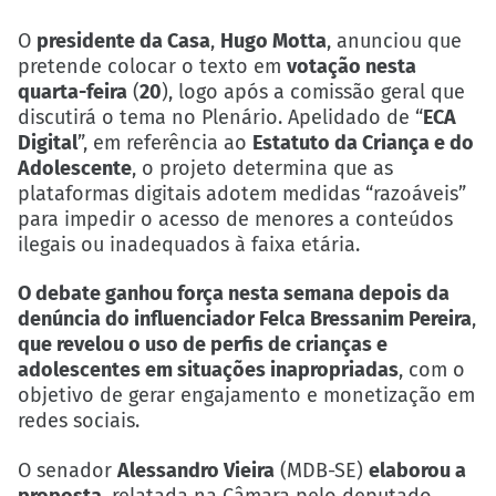
O
presidente da Casa
,
Hugo Motta
, anunciou que
pretende colocar o texto em
votação nesta
quarta-feira
(
20
), logo após a comissão geral que
discutirá o tema no Plenário. Apelidado de “
ECA
Digital
”, em referência ao
Estatuto da Criança e do
Adolescente
, o projeto determina que as
plataformas digitais adotem medidas “razoáveis”
para impedir o acesso de menores a conteúdos
ilegais ou inadequados à faixa etária.
O debate ganhou força nesta semana depois da
denúncia do influenciador Felca Bressanim Pereira
,
que revelou o uso de perfis de crianças e
adolescentes em situações inapropriadas
, com o
objetivo de gerar engajamento e monetização em
redes sociais.
O senador
Alessandro Vieira
(MDB-SE)
elaborou a
proposta
, relatada na Câmara pelo deputado