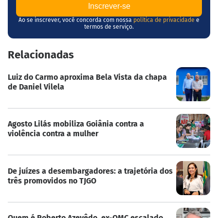
Ao se inscrever, você concorda com nossa
política de privacidade
e
termos de serviço.
Relacionadas
Luiz do Carmo aproxima Bela Vista da chapa
de Daniel Vilela
Agosto Lilás mobiliza Goiânia contra a
violência contra a mulher
De juízes a desembargadores: a trajetória dos
três promovidos no TJGO
Quem é Roberto Azevêdo, ex-OMC escalado